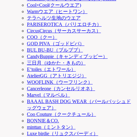
Cool×Cool(クールウエア)
Warmウエア（ヒートワン）
テラヘルツ生地のウエア
PARISEROTICA（パリエロチカ）
CircusCircus（サーカスサーカス）
COO（クー）
GOD PIVA（ゴッドピバ）
BUL BU-BU（ブルブブ）
CandyBuppie（キャンディブッピー）
三日月（ゆかた・きもの）
E‘toiles（エトワール）
AtelierGG（アトリエジジ）
WOOFLINK（ウーフリンク）
Cancerleone（カンセルリオネ）
Marvel（マルベル）
BAAAL BASH DOG WEAR（バールバッシュド
ッグウェア）
Coo Couture（クークチュール）
BONNIE＆CO.
minttan（ミントタン）
Luxe birdie（リュクスバーディ）