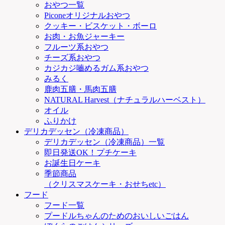
おやつ一覧
Piconeオリジナルおやつ
クッキー・ビスケット・ボーロ
お肉・お魚ジャーキー
フルーツ系おやつ
チーズ系おやつ
カジカジ嚙めるガム系おやつ
みるく
鹿肉五膳・馬肉五膳
NATURAL Harvest（ナチュラルハーベスト）
オイル
ふりかけ
デリカデッセン（冷凍商品）
デリカデッセン（冷凍商品）一覧
即日発送OK！プチケーキ
お誕生日ケーキ
季節商品
（クリスマスケーキ・おせちetc）
フード
フード一覧
プードルちゃんのためのおいしいごはん