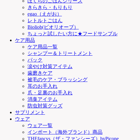
ぼくらのごはんシリーズ
きらきら・もりもり
egao（えがお）
レトルトごはん
Bioliob(ビオリオーブ）
ちょっと試したい方に★フードサンプル
ケア用品
ケア用品一覧
シャンプー＆トリートメント
パック
涙やけ対策アイテム
歯磨きケア
被毛のケア・ブラッシング
耳のお手入れ
爪・足裏のお手入れ
消臭アイテム
防虫対策グッズ
サプリメント
ウェア
ウェア一覧
インポート（海外ブランド）商品
THEfancys（ザ・ファンシーズ）byPicone