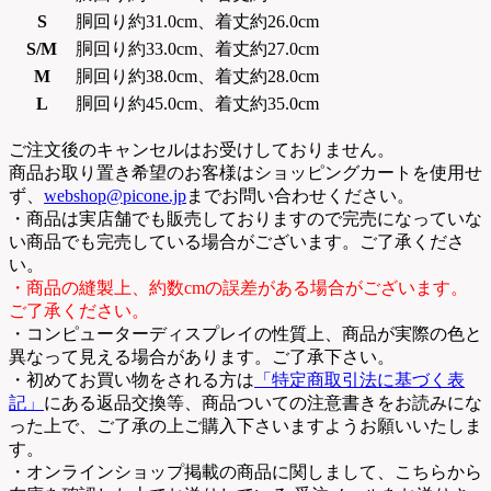
S
胴回り約31.0cm、着丈約26.0cm
S/M
胴回り約33.0cm、着丈約27.0cm
M
胴回り約38.0cm、着丈約28.0cm
L
胴回り約45.0cm、着丈約35.0cm
ご注文後のキャンセルはお受けしておりません。
商品お取り置き希望のお客様はショッピングカートを使用せ
ず、
webshop@picone.jp
までお問い合わせください。
・商品は実店舗でも販売しておりますので完売になっていな
い商品でも完売している場合がございます。ご了承くださ
い。
・商品の縫製上、約数cmの誤差がある場合がございます。
ご了承ください。
・コンピューターディスプレイの性質上、商品が実際の色と
異なって見える場合があります。ご了承下さい。
・初めてお買い物をされる方は
「特定商取引法に基づく表
記」
にある返品交換等、商品ついての注意書きをお読みにな
った上で、ご了承の上ご購入下さいますようお願いいたしま
す。
・オンラインショップ掲載の商品に関しまして、こちらから