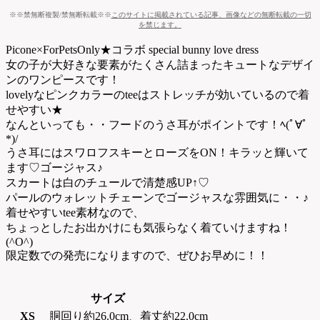
※※禁無断複製/禁無断転載※※
このサイトに掲載されている記事、画像などの無断転載の一切
を禁じます。
Picone×ForPetsOnly★コラボ special bunny love dress
女の子が大好きな要素がたくさん詰まったキュートなデザイ
ンのワンピースです！
lovelyなピンクカラーのteeはストレッチが効いているので着
せやすい★
なんといっても・・フードのうさ耳がポイントです！ﾍ(ﾟ∀ﾟ
*)/
うさ耳にはスワロフスキーとローズをON！キラッと輝いて
ます♡ゴージャス♪
スカートは白のチュールで清楚感UP↑♡
パールのウォレットチェーンでゴージャスな雰囲気に・・♪
着せやすいtee素材なので、
ちょっとしたお出かけにも気張らなく着ていけますね！
(^O^)
限定数での発売になりますので、ぜひお早めに！！
サイズ
XS
胴回り約26.0cm、着丈約22.0cm