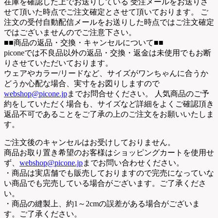
在庫を確認した上でお送りしている 受注メールをお送りさ
せて頂いた時点でご注文確定とさせて頂いております。 ご
注文の受付自動配信メールをお送りした時点ではご注文確定
ではございませんのでご注意下さい。
■■商品の返品・交換・キャンセルについて■■
piconeでは不良品以外の返品・交換・返金は未使用でもお断
りさせていただいております。
ウェアやカラー/リードなど、サイズがワンちゃんに合うか
どうか心配な場合、実寸をお図りしますので
webshop@picone.jp
までお問合せください。 人気商品のご予
約をしていただく場合も、サイズなど詳細をよくご確認頂き
返品不可であることをご了承の上のご注文をお願いいたしま
す。
ご注文後のキャンセルはお受けしておりません。
商品お取り置き希望のお客様はショッピングカートを使用せ
ず、
webshop@picone.jp
までお問い合わせください。
・商品は実店舗でも販売しておりますので完売になっていな
い商品でも完売している場合がございます。ご了承くださ
い。
・商品の縫製上、約1～2cmの誤差がある場合がございま
す。ご了承ください。