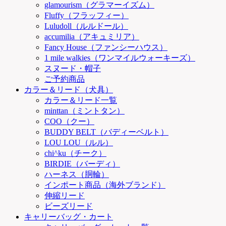
glamourism（グラマーイズム）
Fluffy（フラッフィー）
Luludoll（ルルドール）
accumilia（アキュミリア）
Fancy House（ファンシーハウス）
1 mile walkies（ワンマイルウォーキーズ）
スヌード・帽子
ご予約商品
カラー＆リード（犬具）
カラー＆リード一覧
minttan（ミントタン）
COO（クー）
BUDDY BELT（バディーベルト）
LOU LOU（ルル）
chi^ku（チーク）
BIRDIE（バーディ）
ハーネス（胴輪）
インポート商品（海外ブランド）
伸縮リード
ビーズリード
キャリーバッグ・カート