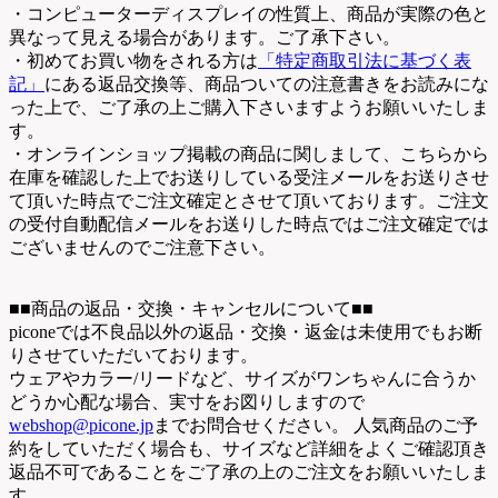
・コンピューターディスプレイの性質上、商品が実際の色と
異なって見える場合があります。ご了承下さい。
・初めてお買い物をされる方は
「特定商取引法に基づく表
記」
にある返品交換等、商品ついての注意書きをお読みにな
った上で、ご了承の上ご購入下さいますようお願いいたしま
す。
・オンラインショップ掲載の商品に関しまして、こちらから
在庫を確認した上でお送りしている受注メールをお送りさせ
て頂いた時点でご注文確定とさせて頂いております。ご注文
の受付自動配信メールをお送りした時点ではご注文確定では
ございませんのでご注意下さい。
■■商品の返品・交換・キャンセルについて■■
piconeでは不良品以外の返品・交換・返金は未使用でもお断
りさせていただいております。
ウェアやカラー/リードなど、サイズがワンちゃんに合うか
どうか心配な場合、実寸をお図りしますので
webshop@picone.jp
までお問合せください。 人気商品のご予
約をしていただく場合も、サイズなど詳細をよくご確認頂き
返品不可であることをご了承の上のご注文をお願いいたしま
す。