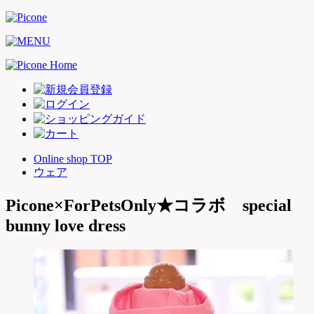
Online shop TOP
ウェア
Picone×ForPetsOnly★コラボ special
bunny love dress