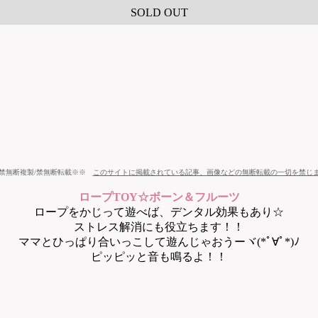
SOLD OUT
禁無断複製/禁無断転載※※
このサイトに掲載されている記事、画像などの無断転載の一切を禁じ
ロープTOY☆ボーン＆フルーツ
ロープをかじって遊べば、デンタル効果もあり☆
ストレス解消にも役立ちます！！
ママとひっぱり合いっこして遊んじゃおうーヾ(*ﾟ∀ﾟ*)ﾉ
ピッピッと音も鳴るよ！！