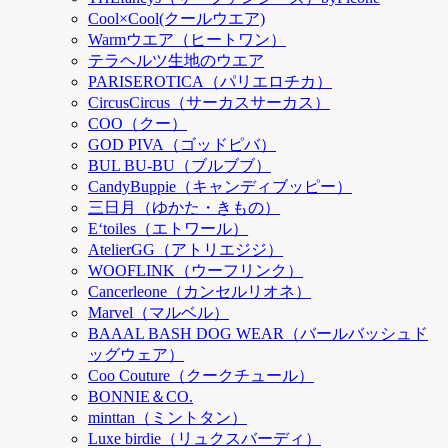
Cool×Cool(クールウエア)
Warmウエア（ヒートワン）
テラヘルツ生地のウエア
PARISEROTICA（パリエロチカ）
CircusCircus（サーカスサーカス）
COO（クー）
GOD PIVA（ゴッドピバ）
BUL BU-BU（ブルブブ）
CandyBuppie（キャンディブッピー）
三日月（ゆかた・きもの）
E‘toiles（エトワール）
AtelierGG（アトリエジジ）
WOOFLINK（ウーフリンク）
Cancerleone（カンセルリオネ）
Marvel（マルベル）
BAAAL BASH DOG WEAR（バールバッシュド
ッグウェア）
Coo Couture（クークチュール）
BONNIE＆CO.
minttan（ミントタン）
Luxe birdie（リュクスバーディ）