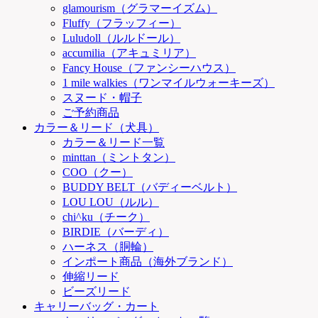
glamourism（グラマーイズム）
Fluffy（フラッフィー）
Luludoll（ルルドール）
accumilia（アキュミリア）
Fancy House（ファンシーハウス）
1 mile walkies（ワンマイルウォーキーズ）
スヌード・帽子
ご予約商品
カラー＆リード（犬具）
カラー＆リード一覧
minttan（ミントタン）
COO（クー）
BUDDY BELT（バディーベルト）
LOU LOU（ルル）
chi^ku（チーク）
BIRDIE（バーディ）
ハーネス（胴輪）
インポート商品（海外ブランド）
伸縮リード
ビーズリード
キャリーバッグ・カート