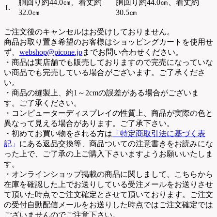
胴回り約44.0㎝、着丈約
胴回り約44.0㎝、着丈約
L
32.0㎝
30.5㎝
ご注文後のキャンセルはお受けしておりません。
商品お取り置き希望のお客様はショッピングカートを使用せ
ず、
webshop@picone.jp
までお問い合わせください。
・商品は実店舗でも販売しておりますので完売になっていな
い商品でも完売している場合がございます。ご了承くださ
い。
・商品の縫製上、約1～2cmの誤差がある場合がございま
す。ご了承ください。
・コンピューターディスプレイの性質上、商品が実際の色と
異なって見える場合があります。ご了承下さい。
・初めてお買い物をされる方は
「特定商取引法に基づく表
記」
にある返品交換等、商品ついての注意書きをお読みにな
った上で、ご了承の上ご購入下さいますようお願いいたしま
す。
・オンラインショップ掲載の商品に関しまして、こちらから
在庫を確認した上でお送りしている受注メールをお送りさせ
て頂いた時点でご注文確定とさせて頂いております。ご注文
の受付自動配信メールをお送りした時点ではご注文確定では
ございませんのでご注意下さい。