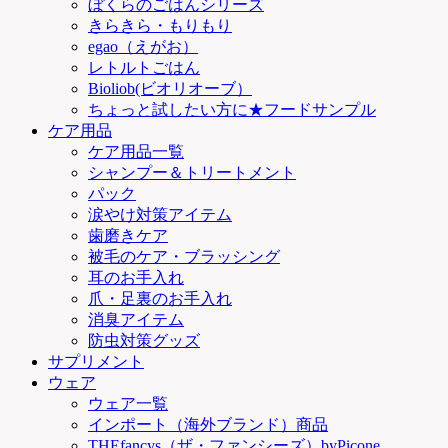
ぼくらのごはんシリーズ
きらきら・もりもり
egao（えがお）
レトルトごはん
Bioliob(ビオリオーブ）
ちょっと試したい方に★フードサンプル
ケア用品
ケア用品一覧
シャンプー＆トリートメント
パック
涙やけ対策アイテム
歯磨きケア
被毛のケア・ブラッシング
耳のお手入れ
爪・足裏のお手入れ
消臭アイテム
防虫対策グッズ
サプリメント
ウェア
ウェア一覧
インポート（海外ブランド）商品
THEfancys（ザ・ファンシーズ）byPicone