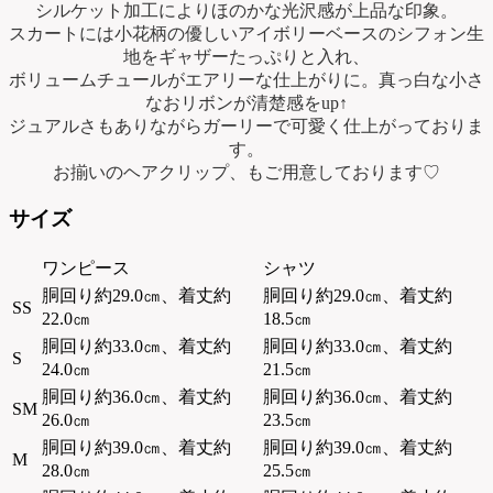
シルケット加工によりほのかな光沢感が上品な印象。
スカートには小花柄の優しいアイボリーベースのシフォン生
地をギャザーたっぷりと入れ、
ボリュームチュールがエアリーな仕上がりに。真っ白な小さ
なおリボンが清楚感をup↑
ジュアルさもありながらガーリーで可愛く仕上がっておりま
す。
お揃いのヘアクリップ、もご用意しております♡
サイズ
ワンピース
シャツ
胴回り約29.0㎝、着丈約
胴回り約29.0㎝、着丈約
SS
22.0㎝
18.5㎝
胴回り約33.0㎝、着丈約
胴回り約33.0㎝、着丈約
S
24.0㎝
21.5㎝
胴回り約36.0㎝、着丈約
胴回り約36.0㎝、着丈約
SM
26.0㎝
23.5㎝
胴回り約39.0㎝、着丈約
胴回り約39.0㎝、着丈約
M
28.0㎝
25.5㎝