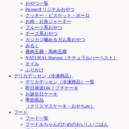
おやつ一覧
Piconeオリジナルおやつ
クッキー・ビスケット・ボーロ
お肉・お魚ジャーキー
フルーツ系おやつ
チーズ系おやつ
カジカジ嚙めるガム系おやつ
みるく
鹿肉五膳・馬肉五膳
NATURAL Harvest（ナチュラルハーベスト）
オイル
ふりかけ
デリカデッセン（冷凍商品）
デリカデッセン（冷凍商品）一覧
即日発送OK！プチケーキ
お誕生日ケーキ
季節商品
（クリスマスケーキ・おせちetc）
フード
フード一覧
プードルちゃんのためのおいしいごはん