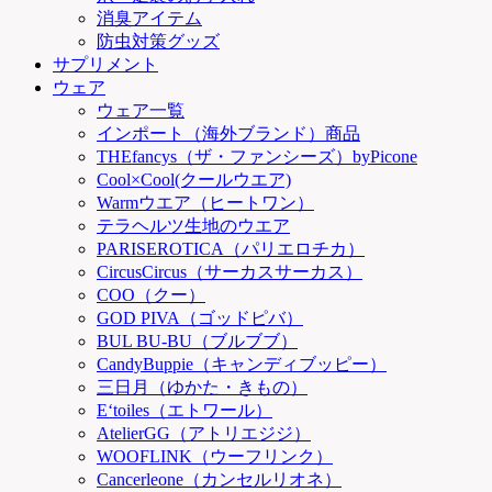
消臭アイテム
防虫対策グッズ
サプリメント
ウェア
ウェア一覧
インポート（海外ブランド）商品
THEfancys（ザ・ファンシーズ）byPicone
Cool×Cool(クールウエア)
Warmウエア（ヒートワン）
テラヘルツ生地のウエア
PARISEROTICA（パリエロチカ）
CircusCircus（サーカスサーカス）
COO（クー）
GOD PIVA（ゴッドピバ）
BUL BU-BU（ブルブブ）
CandyBuppie（キャンディブッピー）
三日月（ゆかた・きもの）
E‘toiles（エトワール）
AtelierGG（アトリエジジ）
WOOFLINK（ウーフリンク）
Cancerleone（カンセルリオネ）