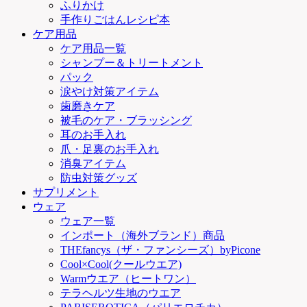
ふりかけ
手作りごはんレシピ本
ケア用品
ケア用品一覧
シャンプー＆トリートメント
パック
涙やけ対策アイテム
歯磨きケア
被毛のケア・ブラッシング
耳のお手入れ
爪・足裏のお手入れ
消臭アイテム
防虫対策グッズ
サプリメント
ウェア
ウェア一覧
インポート（海外ブランド）商品
THEfancys（ザ・ファンシーズ）byPicone
Cool×Cool(クールウエア)
Warmウエア（ヒートワン）
テラヘルツ生地のウエア