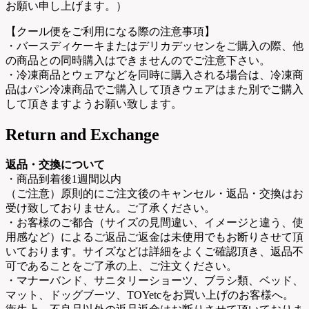
お願い申し上げます。）
【クール便をご利用になる際の注意事項】
・バースディケーキまたはデリカデッセンをご購入の際、他
の商品との同時購入はできませんのでご注意下さい。
・冷凍商品とウェアなどを同時に購入される場合は、冷凍商
品はパン冷凍商品でご購入して頂きウェアはまた別でご購入
して頂きますようお願い致します。
Return and Exchange
返品・交換について
・商品到着後1週間以内
（ご注意）原則的にご注文後のキャンセル・返品・交換はお
受け致しておりません。ご了承ください。
・お客様のご都合（サイズの見間違い、イメージと違う、使
用感など）によるご返品ご返金は未使用でもお断りさせて頂
いております。サイズなどは詳細をよくご確認頂き、返品不
可であることをご了承の上、ご注文ください。
・マナーバンド、サニタリーショーツ、ブラシ類、ベッド、
マット、ドッグブーツ、TOYetcをお買い上げのお客様へ。