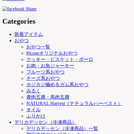
Categories
新着アイテム
おやつ
おやつ一覧
Piconeオリジナルおやつ
クッキー・ビスケット・ボーロ
お肉・お魚ジャーキー
フルーツ系おやつ
チーズ系おやつ
カジカジ嚙めるガム系おやつ
みるく
鹿肉五膳・馬肉五膳
NATURAL Harvest（ナチュラルハーベスト）
オイル
ふりかけ
デリカデッセン（冷凍商品）
デリカデッセン（冷凍商品）一覧