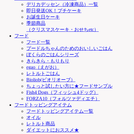
デリカデッセン（冷凍商品）一覧
即日発送OK！プチケーキ
お誕生日ケーキ
季節商品
（クリスマスケーキ・おせちetc）
フード
フード一覧
プードルちゃんのためのおいしいごはん
ぼくらのごはんシリーズ
きらきら・もりもり
egao（えがお）
レトルトごはん
Bioliob(ビオリオーブ）
ちょっと試したい方に★フードサンプル
Fish4 Dogs（フィッシュ4ドッグ）
FORZA10（フォルツァディエチ）
フードトッピングアイテム
フードトッピングアイテム一覧
オイル
レトルト商品
ダイエットにおススメ★