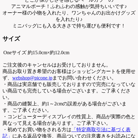
アニマルポーチ！ふわふわの感触が気持ちいいです♪
オーナー様の小物を入れたり、ワンちゃんのお出かけグッズ
を入れたり♪
ミニバッグにも入る大きさで持ち運びも便利です！
サイズ
Oneサイズ
約15.0cm×約12.0cm
ご注文後のキャンセルはお受けしておりません。
商品お取り置き希望のお客様はショッピングカートを使用せ
ず、
webshop@picone.jp
までお問い合わせください。
・商品は実店舗でも販売しておりますので完売になっていな
い商品でも完売している場合がございます。ご了承くださ
い。
・商品の縫製上、約1～2cmの誤差がある場合がございま
す。ご了承ください。
・コンピューターディスプレイの性質上、商品が実際の色と
異なって見える場合があります。ご了承下さい。
・初めてお買い物をされる方は
「特定商取引法に基づく表
記」
にある返品交換等、商品ついての注意書きをお読みにな