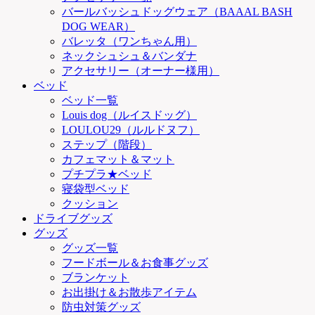
バールバッシュドッグウェア（BAAAL BASH
DOG WEAR）
バレッタ（ワンちゃん用）
ネックシュシュ＆バンダナ
アクセサリー（オーナー様用）
ベッド
ベッド一覧
Louis dog（ルイスドッグ）
LOULOU29（ルルドヌフ）
ステップ（階段）
カフェマット＆マット
プチプラ★ベッド
寝袋型ベッド
クッション
ドライブグッズ
グッズ
グッズ一覧
フードボール＆お食事グッズ
ブランケット
お出掛け＆お散歩アイテム
防虫対策グッズ