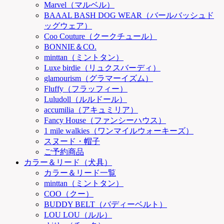
Marvel（マルベル）
BAAAL BASH DOG WEAR（バールバッシュド
ッグウェア）
Coo Couture（クークチュール）
BONNIE＆CO.
minttan（ミントタン）
Luxe birdie（リュクスバーディ）
glamourism（グラマーイズム）
Fluffy（フラッフィー）
Luludoll（ルルドール）
accumilia（アキュミリア）
Fancy House（ファンシーハウス）
1 mile walkies（ワンマイルウォーキーズ）
スヌード・帽子
ご予約商品
カラー＆リード（犬具）
カラー＆リード一覧
minttan（ミントタン）
COO（クー）
BUDDY BELT（バディーベルト）
LOU LOU（ルル）