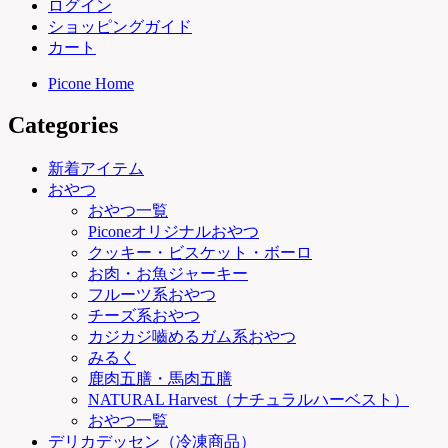
ログイン
ショッピングガイド
カート
Picone Home
Categories
新着アイテム
おやつ
おやつ一覧
Piconeオリジナルおやつ
クッキー・ビスケット・ボーロ
お肉・お魚ジャーキー
フルーツ系おやつ
チーズ系おやつ
カジカジ嚙めるガム系おやつ
みるく
鹿肉五膳・馬肉五膳
NATURAL Harvest（ナチュラルハーベスト）
おやつ一覧
デリカデッセン（冷凍商品）