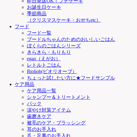
即日発送OK！プチケーキ
お誕生日ケーキ
季節商品
（クリスマスケーキ・おせちetc）
フード
フード一覧
プードルちゃんのためのおいしいごはん
ぼくらのごはんシリーズ
きらきら・もりもり
egao（えがお）
レトルトごはん
Bioliob(ビオリオーブ）
ちょっと試したい方に★フードサンプル
ケア用品
ケア用品一覧
シャンプー＆トリートメント
パック
涙やけ対策アイテム
歯磨きケア
被毛のケア・ブラッシング
耳のお手入れ
爪・足裏のお手入れ