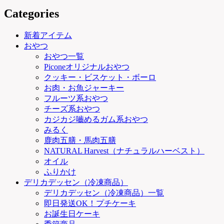
Categories
新着アイテム
おやつ
おやつ一覧
Piconeオリジナルおやつ
クッキー・ビスケット・ボーロ
お肉・お魚ジャーキー
フルーツ系おやつ
チーズ系おやつ
カジカジ嚙めるガム系おやつ
みるく
鹿肉五膳・馬肉五膳
NATURAL Harvest（ナチュラルハーベスト）
オイル
ふりかけ
デリカデッセン（冷凍商品）
デリカデッセン（冷凍商品）一覧
即日発送OK！プチケーキ
お誕生日ケーキ