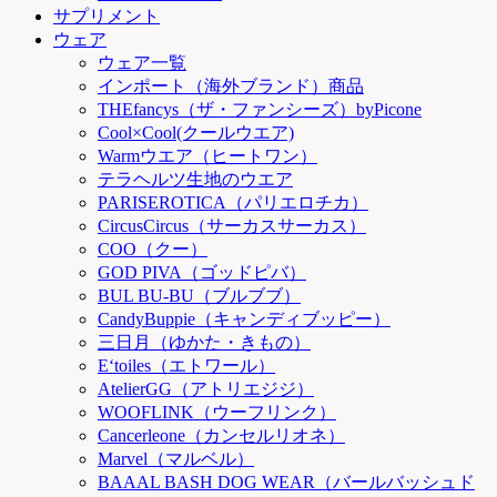
サプリメント
ウェア
ウェア一覧
インポート（海外ブランド）商品
THEfancys（ザ・ファンシーズ）byPicone
Cool×Cool(クールウエア)
Warmウエア（ヒートワン）
テラヘルツ生地のウエア
PARISEROTICA（パリエロチカ）
CircusCircus（サーカスサーカス）
COO（クー）
GOD PIVA（ゴッドピバ）
BUL BU-BU（ブルブブ）
CandyBuppie（キャンディブッピー）
三日月（ゆかた・きもの）
E‘toiles（エトワール）
AtelierGG（アトリエジジ）
WOOFLINK（ウーフリンク）
Cancerleone（カンセルリオネ）
Marvel（マルベル）
BAAAL BASH DOG WEAR（バールバッシュド