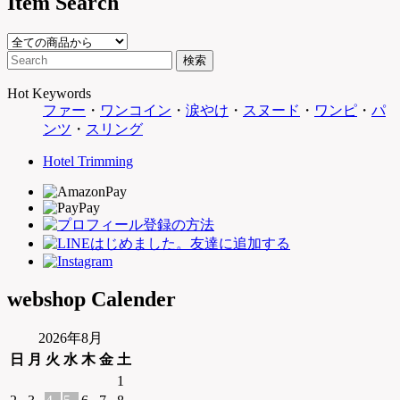
Item Search
Hot Keywords
ファー
・
ワンコイン
・
涙やけ
・
スヌード
・
ワンピ
・
パ
ンツ
・
スリング
Hotel Trimming
webshop Calender
2026年8月
日
月
火
水
木
金
土
1