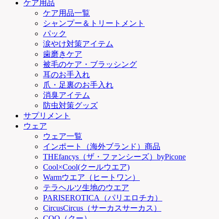
ケア用品
ケア用品一覧
シャンプー＆トリートメント
パック
涙やけ対策アイテム
歯磨きケア
被毛のケア・ブラッシング
耳のお手入れ
爪・足裏のお手入れ
消臭アイテム
防虫対策グッズ
サプリメント
ウェア
ウェア一覧
インポート（海外ブランド）商品
THEfancys（ザ・ファンシーズ）byPicone
Cool×Cool(クールウエア)
Warmウエア（ヒートワン）
テラヘルツ生地のウエア
PARISEROTICA（パリエロチカ）
CircusCircus（サーカスサーカス）
COO（クー）