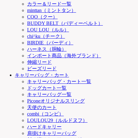
カラー＆リード一覧
minttan（ミントタン）
COO（クー）
BUDDY BELT（バディーベルト）
LOU LOU（ルル）
chi^ku（チーク）
BIRDIE（バーディ）
ハーネス（胴輪）
インポート商品（海外ブランド）
伸縮リード
ビーズリード
キャリーバッグ・カート
キャリーバッグ・カート一覧
ドッグカート一覧
キャリーバッグ一覧
Piconeオリジナルスリング
天使のカート
combi（コンビ）
LOULOU29（ルルドヌフ）
ハードキャリー
肩掛けキャリーバッグ