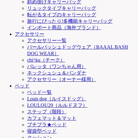
斜め掛けキャリーバッグ
リュックタイプキャリーバッグ
転がるタイプのキャリーバッグ
旅行にぴったり!多機能キャリーバッグ
インポート商品（海外ブランド）
アクセサリー
アクセサリー一覧
バールバッシュドッグウェア（BAAAL BASH
DOG WEAR）
chi^ku（チーク）
バレッタ（ワンちゃん用）
ネックシュシュ＆バンダナ
アクセサリー（オーナー様用）
ベッド
ベッド一覧
Louis dog（ルイスドッグ）
LOULOU29（ルルドヌフ）
ステップ（階段）
カフェマット＆マット
プチプラ★ベッド
寝袋型ベッド
クッション