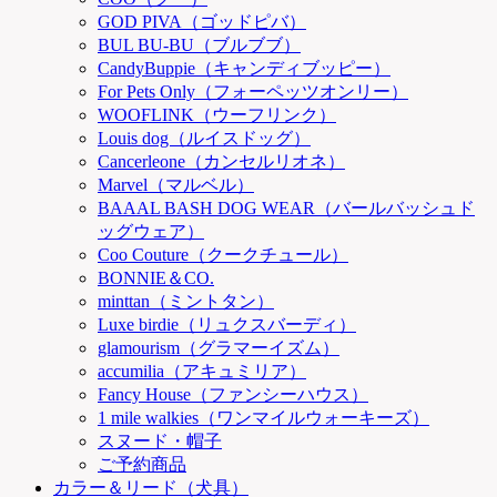
GOD PIVA（ゴッドピバ）
BUL BU-BU（ブルブブ）
CandyBuppie（キャンディブッピー）
For Pets Only（フォーペッツオンリー）
WOOFLINK（ウーフリンク）
Louis dog（ルイスドッグ）
Cancerleone（カンセルリオネ）
Marvel（マルベル）
BAAAL BASH DOG WEAR（バールバッシュド
ッグウェア）
Coo Couture（クークチュール）
BONNIE＆CO.
minttan（ミントタン）
Luxe birdie（リュクスバーディ）
glamourism（グラマーイズム）
accumilia（アキュミリア）
Fancy House（ファンシーハウス）
1 mile walkies（ワンマイルウォーキーズ）
スヌード・帽子
ご予約商品
カラー＆リード（犬具）