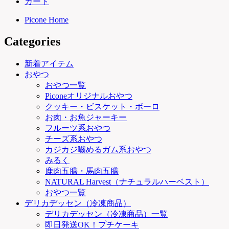
カート
Picone Home
Categories
新着アイテム
おやつ
おやつ一覧
Piconeオリジナルおやつ
クッキー・ビスケット・ボーロ
お肉・お魚ジャーキー
フルーツ系おやつ
チーズ系おやつ
カジカジ嚙めるガム系おやつ
みるく
鹿肉五膳・馬肉五膳
NATURAL Harvest（ナチュラルハーベスト）
おやつ一覧
デリカデッセン（冷凍商品）
デリカデッセン（冷凍商品）一覧
即日発送OK！プチケーキ