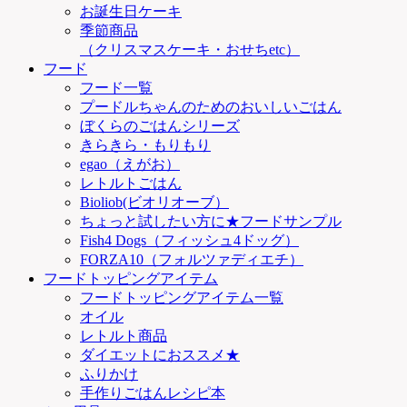
お誕生日ケーキ
季節商品
（クリスマスケーキ・おせちetc）
フード
フード一覧
プードルちゃんのためのおいしいごはん
ぼくらのごはんシリーズ
きらきら・もりもり
egao（えがお）
レトルトごはん
Bioliob(ビオリオーブ）
ちょっと試したい方に★フードサンプル
Fish4 Dogs（フィッシュ4ドッグ）
FORZA10（フォルツァディエチ）
フードトッピングアイテム
フードトッピングアイテム一覧
オイル
レトルト商品
ダイエットにおススメ★
ふりかけ
手作りごはんレシピ本