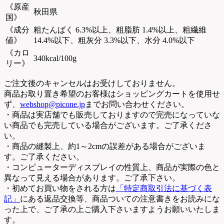
《原産
秋田県
国》
《成分
粗たんぱく 6.3%以上、粗脂肪 1.4%以上、粗繊維
値》
14.4%以下、粗灰分 3.3%以下、水分 4.0%以下
《カロ
340kcal/100g
リー》
ご注文後のキャンセルはお受けしておりません。
商品お取り置き希望のお客様はショッピングカートを使用せ
ず、
webshop@picone.jp
までお問い合わせください。
・商品は実店舗でも販売しておりますので完売になっていな
い商品でも完売している場合がございます。ご了承くださ
い。
・商品の縫製上、約1～2cmの誤差がある場合がございま
す。ご了承ください。
・コンピューターディスプレイの性質上、商品が実際の色と
異なって見える場合があります。ご了承下さい。
・初めてお買い物をされる方は
「特定商取引法に基づく表
記」
にある返品交換等、商品ついての注意書きをお読みにな
った上で、ご了承の上ご購入下さいますようお願いいたしま
す。