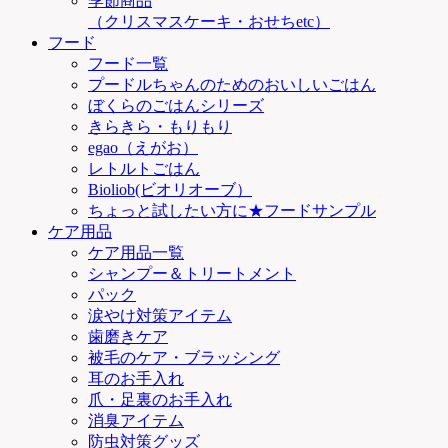
季節商品
（クリスマスケーキ・おせちetc）
フード
フード一覧
プードルちゃんのためのおいしいごはん
ぼくらのごはんシリーズ
きらきら・もりもり
egao（えがお）
レトルトごはん
Bioliob(ビオリオーブ）
ちょっと試したい方に★フードサンプル
ケア用品
ケア用品一覧
シャンプー＆トリートメント
パック
涙やけ対策アイテム
歯磨きケア
被毛のケア・ブラッシング
耳のお手入れ
爪・足裏のお手入れ
消臭アイテム
防虫対策グッズ