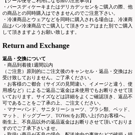
【クール便をご利用になる際の注意事項】
・バースディケーキまたはデリカデッセンをご購入の際、他
の商品との同時購入はできませんのでご注意下さい。
・冷凍商品とウェアなどを同時に購入される場合は、冷凍商
品はパン冷凍商品でご購入して頂きウェアはまた別でご購入
して頂きますようお願い致します。
Return and Exchange
返品・交換について
・商品到着後1週間以内
（ご注意）原則的にご注文後のキャンセル・返品・交換はお
受け致しておりません。ご了承ください。
・お客様のご都合（サイズの見間違い、イメージと違う、使
用感など）によるご返品ご返金は未使用でもお断りさせて頂
いております。サイズなどは詳細をよくご確認頂き、返品不
可であることをご了承の上、ご注文ください。
・マナーバンド、サニタリーショーツ、ブラシ類、ベッド、
マット、ドッグブーツ、TOYetcをお買い上げのお客様へ。
衛生上、不良品以外の返品返金はお断りさせて頂いておりま
すのでご了承下さいませ。
・取扱い商品が不良の場合、配送途中の事故などで破損・損