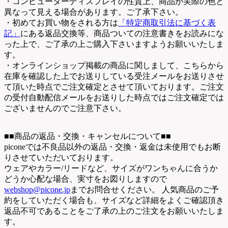
・コンピューターディスプレイの性質上、商品が実際の色と
異なって見える場合があります。ご了承下さい。
・初めてお買い物をされる方は
「特定商取引法に基づく表
記」
にある返品交換等、商品ついての注意書きをお読みにな
った上で、ご了承の上ご購入下さいますようお願いいたしま
す。
・オンラインショップ掲載の商品に関しまして、こちらから
在庫を確認した上でお送りしている受注メールをお送りさせ
て頂いた時点でご注文確定とさせて頂いております。ご注文
の受付自動配信メールをお送りした時点ではご注文確定では
ございませんのでご注意下さい。
■■商品の返品・交換・キャンセルについて■■
piconeでは不良品以外の返品・交換・返金は未使用でもお断
りさせていただいております。
ウェアやカラー/リードなど、サイズがワンちゃんに合うか
どうか心配な場合、実寸をお図りしますので
webshop@picone.jp
までお問合せください。 人気商品のご予
約をしていただく場合も、サイズなど詳細をよくご確認頂き
返品不可であることをご了承の上のご注文をお願いいたしま
す。