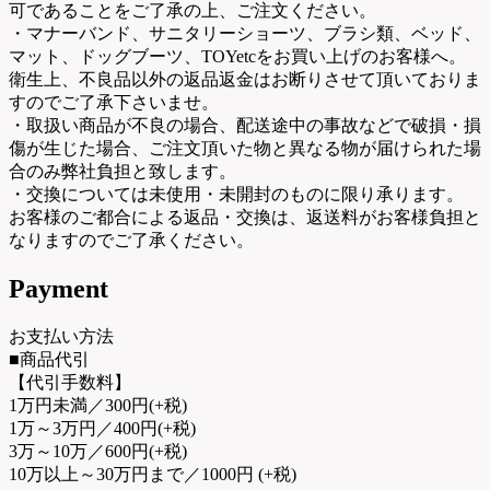
可であることをご了承の上、ご注文ください。
・マナーバンド、サニタリーショーツ、ブラシ類、ベッド、
マット、ドッグブーツ、TOYetcをお買い上げのお客様へ。
衛生上、不良品以外の返品返金はお断りさせて頂いておりま
すのでご了承下さいませ。
・取扱い商品が不良の場合、配送途中の事故などで破損・損
傷が生じた場合、ご注文頂いた物と異なる物が届けられた場
合のみ弊社負担と致します。
・交換については未使用・未開封のものに限り承ります。
お客様のご都合による返品・交換は、返送料がお客様負担と
なりますのでご了承ください。
Payment
お支払い方法
■商品代引
【代引手数料】
1万円未満／300円(+税)
1万～3万円／400円(+税)
3万～10万／600円(+税)
10万以上～30万円まで／1000円 (+税)