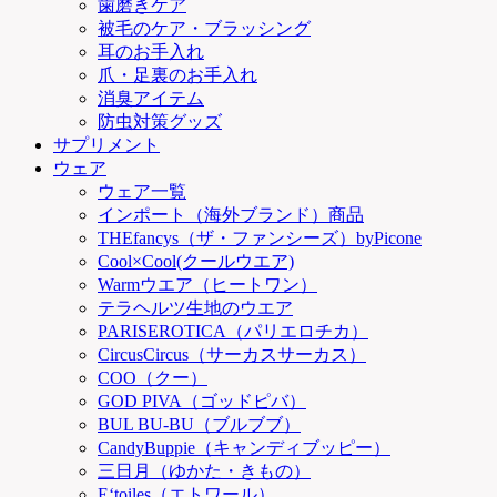
歯磨きケア
被毛のケア・ブラッシング
耳のお手入れ
爪・足裏のお手入れ
消臭アイテム
防虫対策グッズ
サプリメント
ウェア
ウェア一覧
インポート（海外ブランド）商品
THEfancys（ザ・ファンシーズ）byPicone
Cool×Cool(クールウエア)
Warmウエア（ヒートワン）
テラヘルツ生地のウエア
PARISEROTICA（パリエロチカ）
CircusCircus（サーカスサーカス）
COO（クー）
GOD PIVA（ゴッドピバ）
BUL BU-BU（ブルブブ）
CandyBuppie（キャンディブッピー）
三日月（ゆかた・きもの）
E‘toiles（エトワール）