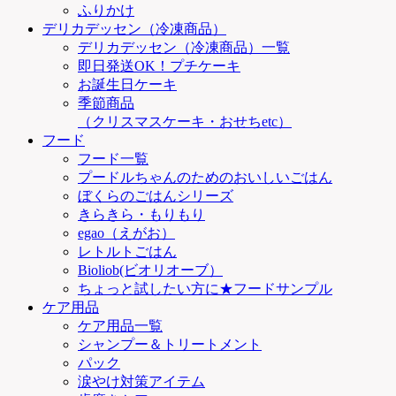
ふりかけ
デリカデッセン（冷凍商品）
デリカデッセン（冷凍商品）一覧
即日発送OK！プチケーキ
お誕生日ケーキ
季節商品
（クリスマスケーキ・おせちetc）
フード
フード一覧
プードルちゃんのためのおいしいごはん
ぼくらのごはんシリーズ
きらきら・もりもり
egao（えがお）
レトルトごはん
Bioliob(ビオリオーブ）
ちょっと試したい方に★フードサンプル
ケア用品
ケア用品一覧
シャンプー＆トリートメント
パック
涙やけ対策アイテム