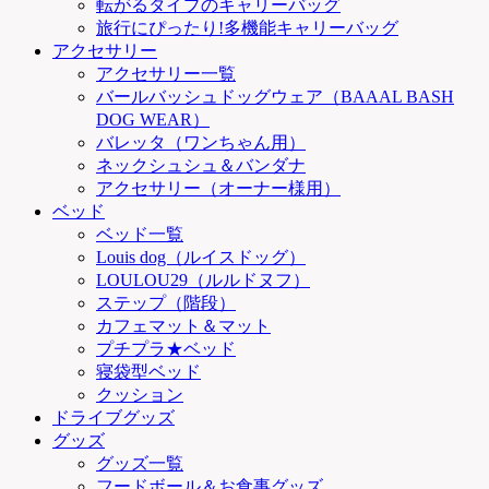
転がるタイプのキャリーバッグ
旅行にぴったり!多機能キャリーバッグ
アクセサリー
アクセサリー一覧
バールバッシュドッグウェア（BAAAL BASH
DOG WEAR）
バレッタ（ワンちゃん用）
ネックシュシュ＆バンダナ
アクセサリー（オーナー様用）
ベッド
ベッド一覧
Louis dog（ルイスドッグ）
LOULOU29（ルルドヌフ）
ステップ（階段）
カフェマット＆マット
プチプラ★ベッド
寝袋型ベッド
クッション
ドライブグッズ
グッズ
グッズ一覧
フードボール＆お食事グッズ