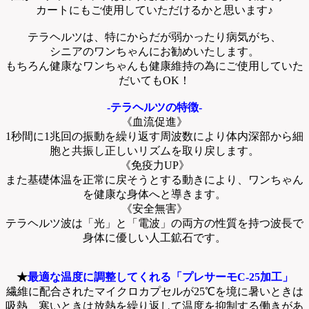
カートにもご使用していただけるかと思います♪
テラヘルツは、特にからだが弱かったり病気がち、
シニアのワンちゃんにお勧めいたします。
もちろん健康なワンちゃんも健康維持の為にご使用していた
だいてもOK！
-テラヘルツの特徴-
《血流促進》
1秒間に1兆回の振動を繰り返す周波数により体内深部から細
胞と共振し正しいリズムを取り戻します。
《免疫力UP》
また基礎体温を正常に戻そうとする動きにより、ワンちゃん
を健康な身体へと導きます。
《安全無害》
テラヘルツ波は「光」と「電波」の両方の性質を持つ波長で
身体に優しい人工鉱石です。
★
最適な温度に調整してくれる「プレサーモC-25加工」
繊維に配合されたマイクロカプセルが25℃を境に暑いときは
吸熱、寒いときは放熱を繰り返して温度を抑制する働きがあ