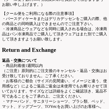
お願い申し上げます。）
【クール便をご利用になる際の注意事項】
・バースディケーキまたはデリカデッセンをご購入の際、他
の商品との同時購入はできませんのでご注意下さい。
・冷凍商品とウェアなどを同時に購入される場合は、冷凍商
品はパン冷凍商品でご購入して頂きウェアはまた別でご購入
して頂きますようお願い致します。
Return and Exchange
返品・交換について
・商品到着後1週間以内
（ご注意）原則的にご注文後のキャンセル・返品・交換はお
受け致しておりません。ご了承ください。
・お客様のご都合（サイズの見間違い、イメージと違う、使
用感など）によるご返品ご返金は未使用でもお断りさせて頂
いております。サイズなどは詳細をよくご確認頂き、返品不
可であることをご了承の上、ご注文ください。
・マナーバンド、サニタリーショーツ、ブラシ類、ベッド、
マット、ドッグブーツ、TOYetcをお買い上げのお客様へ。