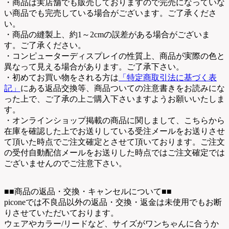
・商品は実店舗でも販売しておりますので完売になっていな
い商品でも完売している場合がございます。ご了承くださ
い。
・商品の縫製上、約1～2cmの誤差がある場合がございま
す。ご了承ください。
・コンピューターディスプレイの性質上、商品が実際の色と
異なって見える場合があります。ご了承下さい。
・初めてお買い物をされる方は
「特定商取引法に基づく表
記」
にある返品交換等、商品ついての注意書きをお読みにな
った上で、ご了承の上ご購入下さいますようお願いいたしま
す。
・オンラインショップ掲載の商品に関しまして、こちらから
在庫を確認した上でお送りしている受注メールをお送りさせ
て頂いた時点でご注文確定とさせて頂いております。ご注文
の受付自動配信メールをお送りした時点ではご注文確定では
ございませんのでご注意下さい。
■■商品の返品・交換・キャンセルについて■■
piconeでは不良品以外の返品・交換・返金は未使用でもお断
りさせていただいております。
ウェアやカラー/リードなど、サイズがワンちゃんに合うか