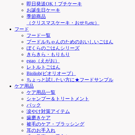
即日発送OK！プチケーキ
お誕生日ケーキ
季節商品
（クリスマスケーキ・おせちetc）
フード
フード一覧
プードルちゃんのためのおいしいごはん
ぼくらのごはんシリーズ
きらきら・もりもり
egao（えがお）
レトルトごはん
Bioliob(ビオリオーブ）
ちょっと試したい方に★フードサンプル
ケア用品
ケア用品一覧
シャンプー＆トリートメント
パック
涙やけ対策アイテム
歯磨きケア
被毛のケア・ブラッシング
耳のお手入れ