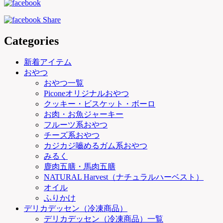
Categories
新着アイテム
おやつ
おやつ一覧
Piconeオリジナルおやつ
クッキー・ビスケット・ボーロ
お肉・お魚ジャーキー
フルーツ系おやつ
チーズ系おやつ
カジカジ嚙めるガム系おやつ
みるく
鹿肉五膳・馬肉五膳
NATURAL Harvest（ナチュラルハーベスト）
オイル
ふりかけ
デリカデッセン（冷凍商品）
デリカデッセン（冷凍商品）一覧