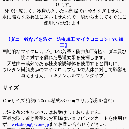
ります。
外では涼しく、冷房のきいたお部屋では冷えすぎません。
水に濡らす必要はございませんので、袋から出してすぐにご
使用いただけます。
【ダニ・蚊などを防ぐ 防虫加工 マイクロコロンHYC加
工】
画期的なマイクロカプセルの芳香・防虫加工剤が、ダニ及び
蚊に対する優れた忌避効果を発揮します。
天然由来成分である桂皮酸誘導体を使用すると同時に、
ウレタン樹脂皮膜のマイクロカプセルで人体に対して影響を
与えません。（※ノンホルマリンタイプ）
サイズ
Oneサイズ
縦約65.0cm×横約83.0cm(フリル部分を含む)
ご注文後のキャンセルはお受けしておりません。
商品お取り置き希望のお客様はショッピングカートを使用せ
ず、
webshop@picone.jp
までお問い合わせください。