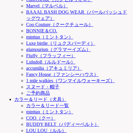
Marvel（マルベル）
BAAAL BASH DOG WEAR（バールバッシュド
ッグウェア）
Coo Couture（クークチュール）
BONNIE＆CO.
minttan（ミントタン）
Luxe birdie（リュクスバーディ）
glamourism（グラマーイズム）
Fluffy（フラッフィー）
Luludoll（ルルドール）
accumilia（アキュミリア）
Fancy House（ファンシーハウス）
1 mile walkies（ワンマイルウォーキーズ）
スヌード・帽子
ご予約商品
カラー＆リード（犬具）
カラー＆リード一覧
minttan（ミントタン）
COO（クー）
BUDDY BELT（バディーベルト）
LOU LOU（ルル）