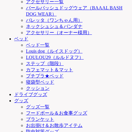
アクセサリー一覧
バールバッシュドッグウェア（BAAAL BASH
DOG WEAR）
バレッタ（ワンちゃん用）
ネックシュシュ＆バンダナ
アクセサリー（オーナー様用）
ベッド
ベッド一覧
Louis dog（ルイスドッグ）
LOULOU29（ルルドヌフ）
ステップ（階段）
カフェマット＆マット
プチプラ★ベッド
寝袋型ベッド
クッション
ドライブグッズ
グッズ
グッズ一覧
フードボール＆お食事グッズ
ブランケット
お出掛け＆お散歩アイテム
防虫対策グッズ