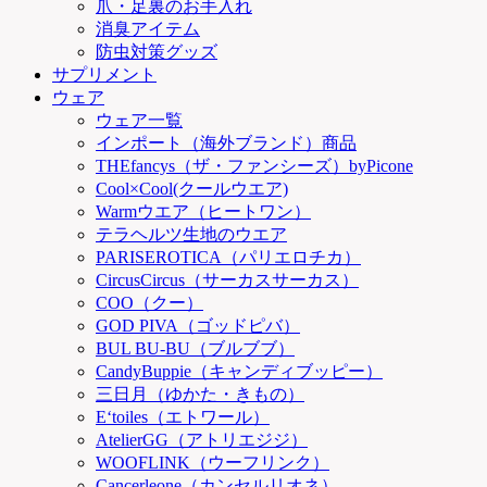
爪・足裏のお手入れ
消臭アイテム
防虫対策グッズ
サプリメント
ウェア
ウェア一覧
インポート（海外ブランド）商品
THEfancys（ザ・ファンシーズ）byPicone
Cool×Cool(クールウエア)
Warmウエア（ヒートワン）
テラヘルツ生地のウエア
PARISEROTICA（パリエロチカ）
CircusCircus（サーカスサーカス）
COO（クー）
GOD PIVA（ゴッドピバ）
BUL BU-BU（ブルブブ）
CandyBuppie（キャンディブッピー）
三日月（ゆかた・きもの）
E‘toiles（エトワール）
AtelierGG（アトリエジジ）
WOOFLINK（ウーフリンク）
Cancerleone（カンセルリオネ）