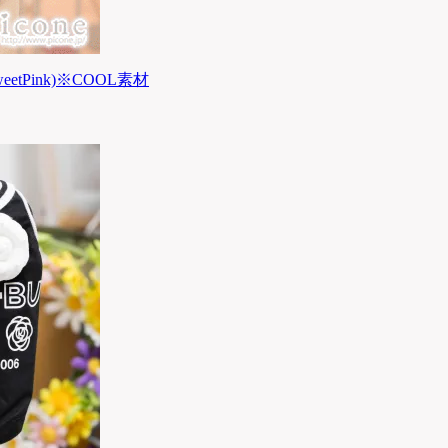
eetPink)※COOL素材