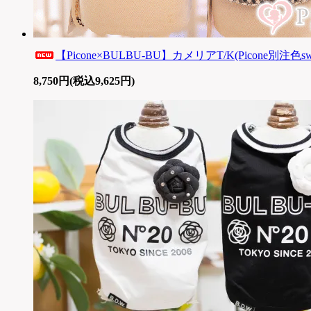
【Picone×BULBU-BU】カメリアT/K(Picone別注色sw
8,750円(税込9,625円)