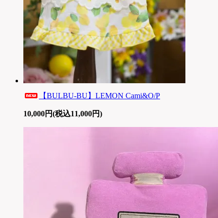
【BULBU-BU】LEMON Cami&O/P
10,000円(税込11,000円)