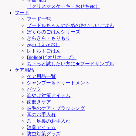
（クリスマスケーキ・おせちetc）
フード
フード一覧
プードルちゃんのためのおいしいごはん
ぼくらのごはんシリーズ
きらきら・もりもり
egao（えがお）
レトルトごはん
Bioliob(ビオリオーブ）
ちょっと試したい方に★フードサンプル
ケア用品
ケア用品一覧
シャンプー＆トリートメント
パック
涙やけ対策アイテム
歯磨きケア
被毛のケア・ブラッシング
耳のお手入れ
爪・足裏のお手入れ
消臭アイテム
防虫対策グッズ