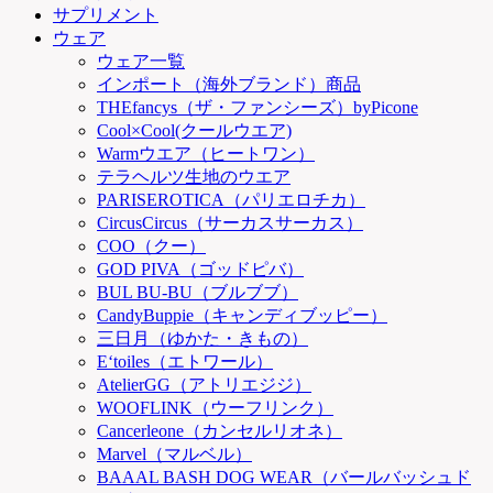
サプリメント
ウェア
ウェア一覧
インポート（海外ブランド）商品
THEfancys（ザ・ファンシーズ）byPicone
Cool×Cool(クールウエア)
Warmウエア（ヒートワン）
テラヘルツ生地のウエア
PARISEROTICA（パリエロチカ）
CircusCircus（サーカスサーカス）
COO（クー）
GOD PIVA（ゴッドピバ）
BUL BU-BU（ブルブブ）
CandyBuppie（キャンディブッピー）
三日月（ゆかた・きもの）
E‘toiles（エトワール）
AtelierGG（アトリエジジ）
WOOFLINK（ウーフリンク）
Cancerleone（カンセルリオネ）
Marvel（マルベル）
BAAAL BASH DOG WEAR（バールバッシュド