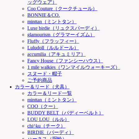
ッグウェア）
Coo Couture（クークチュール）
BONNIE＆CO.
minttan（ミントタン）
Luxe birdie（リュクスバーディ）
glamourism（グラマーイズム）
Fluffy（フラッフィー）
Luludoll（ルルドール）
accumilia（アキュミリア）
Fancy House（ファンシーハウス）
1 mile walkies（ワンマイルウォーキーズ）
スヌード・帽子
ご予約商品
カラー＆リード（犬具）
カラー＆リード一覧
minttan（ミントタン）
COO（クー）
BUDDY BELT（バディーベルト）
LOU LOU（ルル）
chi^ku（チーク）
BIRDIE（バーディ）
ハーネス（胴輪）