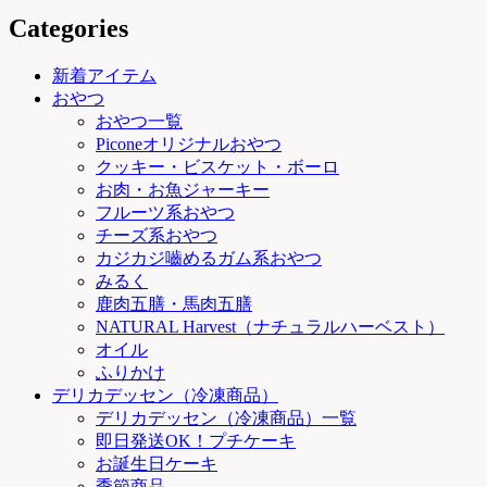
Categories
新着アイテム
おやつ
おやつ一覧
Piconeオリジナルおやつ
クッキー・ビスケット・ボーロ
お肉・お魚ジャーキー
フルーツ系おやつ
チーズ系おやつ
カジカジ嚙めるガム系おやつ
みるく
鹿肉五膳・馬肉五膳
NATURAL Harvest（ナチュラルハーベスト）
オイル
ふりかけ
デリカデッセン（冷凍商品）
デリカデッセン（冷凍商品）一覧
即日発送OK！プチケーキ
お誕生日ケーキ
季節商品