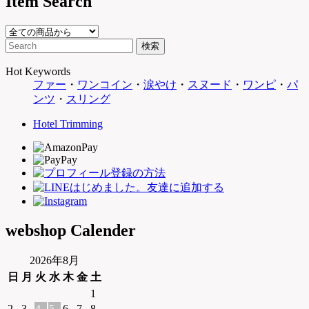
Item Search
Hot Keywords
ファー
・
ワンコイン
・
涙やけ
・
スヌード
・
ワンピ
・
パ
ンツ
・
スリング
Hotel Trimming
webshop Calender
2026年8月
日
月
火
水
木
金
土
1
2
3
4
5
6
7
8