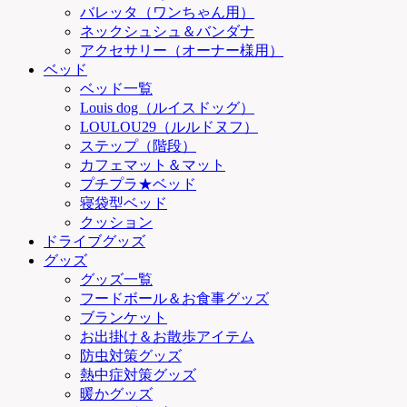
バレッタ（ワンちゃん用）
ネックシュシュ＆バンダナ
アクセサリー（オーナー様用）
ベッド
ベッド一覧
Louis dog（ルイスドッグ）
LOULOU29（ルルドヌフ）
ステップ（階段）
カフェマット＆マット
プチプラ★ベッド
寝袋型ベッド
クッション
ドライブグッズ
グッズ
グッズ一覧
フードボール＆お食事グッズ
ブランケット
お出掛け＆お散歩アイテム
防虫対策グッズ
熱中症対策グッズ
暖かグッズ