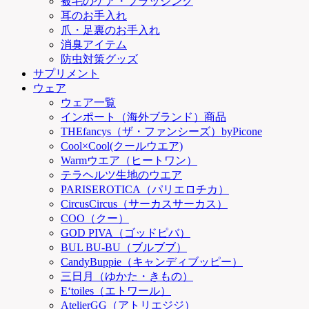
被毛のケア・ブラッシング
耳のお手入れ
爪・足裏のお手入れ
消臭アイテム
防虫対策グッズ
サプリメント
ウェア
ウェア一覧
インポート（海外ブランド）商品
THEfancys（ザ・ファンシーズ）byPicone
Cool×Cool(クールウエア)
Warmウエア（ヒートワン）
テラヘルツ生地のウエア
PARISEROTICA（パリエロチカ）
CircusCircus（サーカスサーカス）
COO（クー）
GOD PIVA（ゴッドピバ）
BUL BU-BU（ブルブブ）
CandyBuppie（キャンディブッピー）
三日月（ゆかた・きもの）
E‘toiles（エトワール）
AtelierGG（アトリエジジ）