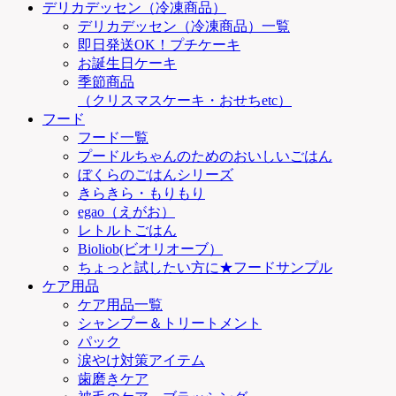
デリカデッセン（冷凍商品）
デリカデッセン（冷凍商品）一覧
即日発送OK！プチケーキ
お誕生日ケーキ
季節商品
（クリスマスケーキ・おせちetc）
フード
フード一覧
プードルちゃんのためのおいしいごはん
ぼくらのごはんシリーズ
きらきら・もりもり
egao（えがお）
レトルトごはん
Bioliob(ビオリオーブ）
ちょっと試したい方に★フードサンプル
ケア用品
ケア用品一覧
シャンプー＆トリートメント
パック
涙やけ対策アイテム
歯磨きケア