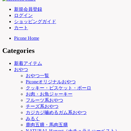
新規会員登録
ログイン
ショッピングガイド
カート
Picone Home
Categories
新着アイテム
おやつ
おやつ一覧
Piconeオリジナルおやつ
クッキー・ビスケット・ボーロ
お肉・お魚ジャーキー
フルーツ系おやつ
チーズ系おやつ
カジカジ嚙めるガム系おやつ
みるく
鹿肉五膳・馬肉五膳
NATURAL Harvest（ナチュラルハーベスト）