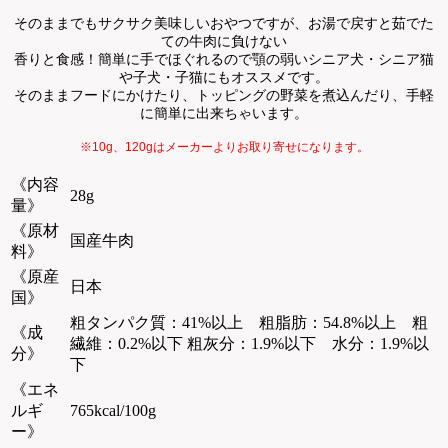
そのままでもサクサク美味しいおやつですが、お湯で戻すと茹でた
ての牛肉に負けない
香りと食感！簡単に手でほぐれるので顎の弱いシニア犬・シニア猫
や子犬・子猫にもオススメです。
そのままフードにかけたり、トッピングの野菜を煮込んだり、手軽
に簡単に出来ちゃいます。
※10g、120gはメーカーよりお取り寄せになります。
《内容
28g
量》
《原材
国産牛肉
料》
《原産
日本
国》
粗タンパク質：41%以上 粗脂肪：54.8%以上 粗
《成
繊維：0.2%以下 粗灰分：1.9%以下 水分：1.9%以
分》
下
《エネ
ルギ
765kcal/100g
ー》