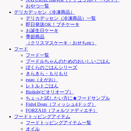
おやつ一覧
デリカデッセン（冷凍商品）
デリカデッセン（冷凍商品）一覧
即日発送OK！プチケーキ
お誕生日ケーキ
季節商品
（クリスマスケーキ・おせちetc）
フード
フード一覧
プードルちゃんのためのおいしいごはん
ぼくらのごはんシリーズ
きらきら・もりもり
egao（えがお）
レトルトごはん
Bioliob(ビオリオーブ）
ちょっと試したい方に★フードサンプル
Fish4 Dogs（フィッシュ4ドッグ）
FORZA10（フォルツァディエチ）
フードトッピングアイテム
フードトッピングアイテム一覧
オイル