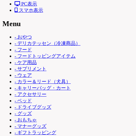
PC表示
スマホ表示
Menu
- おやつ
- デリカテッセン（冷凍商品）
- フード
- フードトッピングアイテム
- ケア用品
- サプリメント
- ウェア
- カラー＆リード（犬具）
- キャリーバッグ・カート
- アクセサリー
- ベッド
- ドライブグッズ
- グッズ
- おもちゃ
- マナーグッズ
- ギフトラッピング