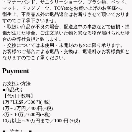
・マナーバンド、サニタリーショーツ、ブラシ類、ベッド、
マット、ドッグブーツ、TOYetcをお買い上げのお客様へ。
衛生上、不良品以外の返品返金はお断りさせて頂いておりま
すのでご了承下さいませ。
・取扱い商品が不良の場合、配送途中の事故などで破損・損
傷が生じた場合、ご注文頂いた物と異なる物が届けられた場
合のみ弊社負担と致します。
・交換については未使用・未開封のものに限り承ります。
お客様のご都合による返品・交換は、返送料がお客様負担と
なりますのでご了承ください。
Payment
お支払い方法
■商品代引
【代引手数料】
1万円未満／300円(+税)
1万～3万円／400円(+税)
3万～10万／600円(+税)
10万以上～30万円まで／1000円 (+税)
■ 注意！ ■