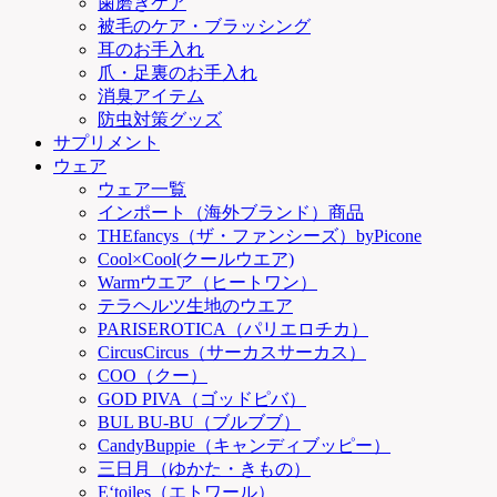
歯磨きケア
被毛のケア・ブラッシング
耳のお手入れ
爪・足裏のお手入れ
消臭アイテム
防虫対策グッズ
サプリメント
ウェア
ウェア一覧
インポート（海外ブランド）商品
THEfancys（ザ・ファンシーズ）byPicone
Cool×Cool(クールウエア)
Warmウエア（ヒートワン）
テラヘルツ生地のウエア
PARISEROTICA（パリエロチカ）
CircusCircus（サーカスサーカス）
COO（クー）
GOD PIVA（ゴッドピバ）
BUL BU-BU（ブルブブ）
CandyBuppie（キャンディブッピー）
三日月（ゆかた・きもの）
E‘toiles（エトワール）