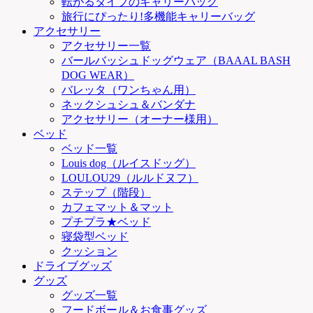
転がるタイプのキャリーバッグ
旅行にぴったり!多機能キャリーバッグ
アクセサリー
アクセサリー一覧
バールバッシュドッグウェア（BAAAL BASH
DOG WEAR）
バレッタ（ワンちゃん用）
ネックシュシュ＆バンダナ
アクセサリー（オーナー様用）
ベッド
ベッド一覧
Louis dog（ルイスドッグ）
LOULOU29（ルルドヌフ）
ステップ（階段）
カフェマット＆マット
プチプラ★ベッド
寝袋型ベッド
クッション
ドライブグッズ
グッズ
グッズ一覧
フードボール＆お食事グッズ