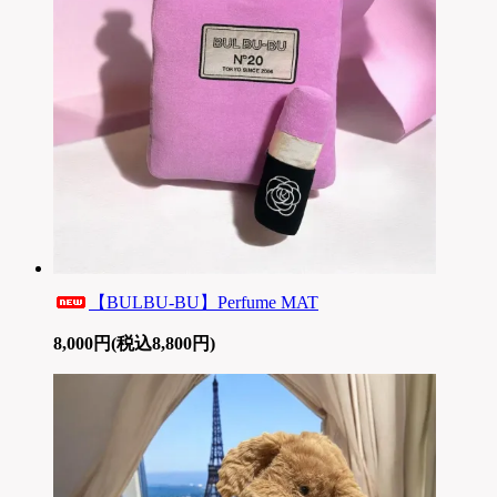
【BULBU-BU】Perfume MAT
8,000円(税込8,800円)