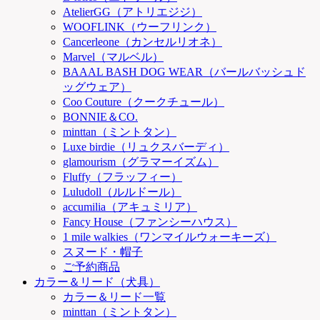
AtelierGG（アトリエジジ）
WOOFLINK（ウーフリンク）
Cancerleone（カンセルリオネ）
Marvel（マルベル）
BAAAL BASH DOG WEAR（バールバッシュド
ッグウェア）
Coo Couture（クークチュール）
BONNIE＆CO.
minttan（ミントタン）
Luxe birdie（リュクスバーディ）
glamourism（グラマーイズム）
Fluffy（フラッフィー）
Luludoll（ルルドール）
accumilia（アキュミリア）
Fancy House（ファンシーハウス）
1 mile walkies（ワンマイルウォーキーズ）
スヌード・帽子
ご予約商品
カラー＆リード（犬具）
カラー＆リード一覧
minttan（ミントタン）