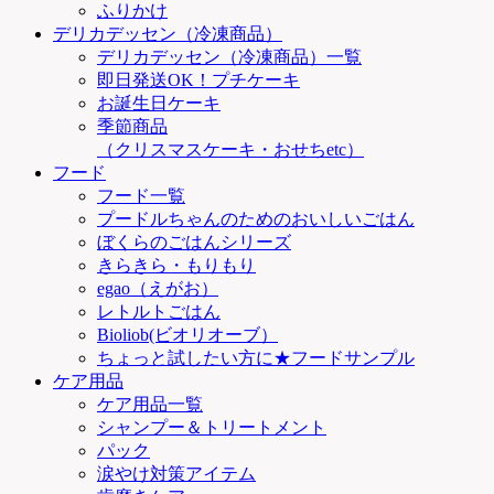
ふりかけ
デリカデッセン（冷凍商品）
デリカデッセン（冷凍商品）一覧
即日発送OK！プチケーキ
お誕生日ケーキ
季節商品
（クリスマスケーキ・おせちetc）
フード
フード一覧
プードルちゃんのためのおいしいごはん
ぼくらのごはんシリーズ
きらきら・もりもり
egao（えがお）
レトルトごはん
Bioliob(ビオリオーブ）
ちょっと試したい方に★フードサンプル
ケア用品
ケア用品一覧
シャンプー＆トリートメント
パック
涙やけ対策アイテム