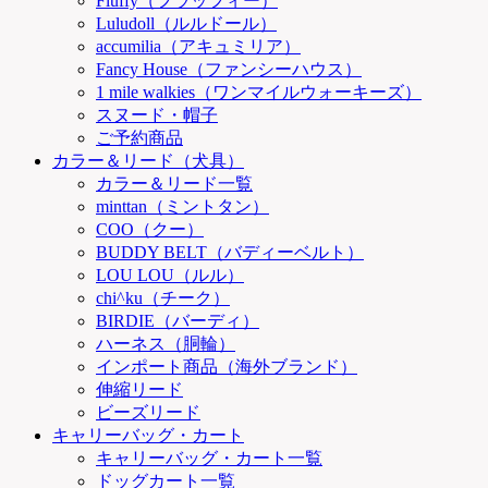
Fluffy（フラッフィー）
Luludoll（ルルドール）
accumilia（アキュミリア）
Fancy House（ファンシーハウス）
1 mile walkies（ワンマイルウォーキーズ）
スヌード・帽子
ご予約商品
カラー＆リード（犬具）
カラー＆リード一覧
minttan（ミントタン）
COO（クー）
BUDDY BELT（バディーベルト）
LOU LOU（ルル）
chi^ku（チーク）
BIRDIE（バーディ）
ハーネス（胴輪）
インポート商品（海外ブランド）
伸縮リード
ビーズリード
キャリーバッグ・カート
キャリーバッグ・カート一覧
ドッグカート一覧