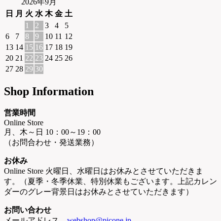
2026年9月
日
月
火
水
木
金
土
1
2
3
4
5
6
7
8
9
10
11
12
13
14
15
16
17
18
19
20
21
22
23
24
25
26
27
28
29
30
Shop Information
営業時間
Online Store
月、木～日 10：00～19：00
（お問合わせ・発送業務）
お休み
Online Store 火曜日、水曜日はお休みとさせていただきま
す。（夏季・冬季休業、特別休業もございます。上記カレン
ダーのグレー背景日はお休みとさせていただきます）
お問い合わせ
メールアドレス
webshop@picone.jp