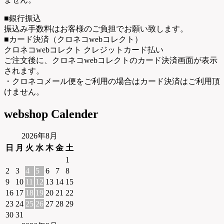
■銀行振込
振込み手数料はお客様のご負担でお願い致します。
■カード決済（クロネコwebコレクト）
クロネコwebコレクト クレジットカード払い
ご注文後に、クロネコwebコレクトのカード決済画面が表示
されます。
・クロネコメール便をご利用の場合はカード決済はご利用頂
けません。
webshop Calender
2026年8月
日
月
火
水
木
金
土
1
2
3
4
5
6
7
8
9
10
11
12
13
14
15
16
17
18
19
20
21
22
23
24
25
26
27
28
29
30
31