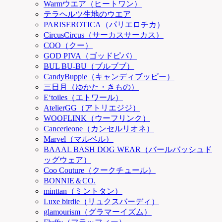
Warmウエア（ヒートワン）
テラヘルツ生地のウエア
PARISEROTICA（パリエロチカ）
CircusCircus（サーカスサーカス）
COO（クー）
GOD PIVA（ゴッドピバ）
BUL BU-BU（ブルブブ）
CandyBuppie（キャンディブッピー）
三日月（ゆかた・きもの）
E‘toiles（エトワール）
AtelierGG（アトリエジジ）
WOOFLINK（ウーフリンク）
Cancerleone（カンセルリオネ）
Marvel（マルベル）
BAAAL BASH DOG WEAR（バールバッシュド
ッグウェア）
Coo Couture（クークチュール）
BONNIE＆CO.
minttan（ミントタン）
Luxe birdie（リュクスバーディ）
glamourism（グラマーイズム）