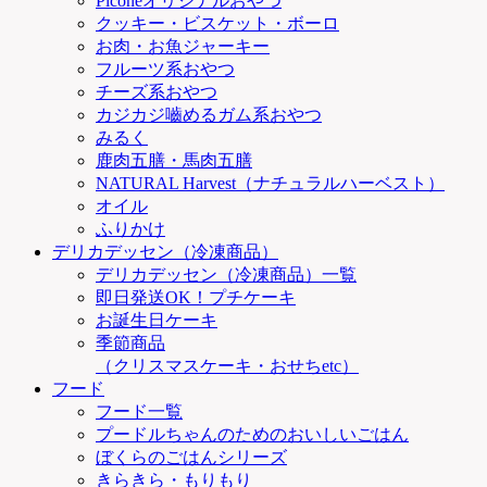
Piconeオリジナルおやつ
クッキー・ビスケット・ボーロ
お肉・お魚ジャーキー
フルーツ系おやつ
チーズ系おやつ
カジカジ嚙めるガム系おやつ
みるく
鹿肉五膳・馬肉五膳
NATURAL Harvest（ナチュラルハーベスト）
オイル
ふりかけ
デリカデッセン（冷凍商品）
デリカデッセン（冷凍商品）一覧
即日発送OK！プチケーキ
お誕生日ケーキ
季節商品
（クリスマスケーキ・おせちetc）
フード
フード一覧
プードルちゃんのためのおいしいごはん
ぼくらのごはんシリーズ
きらきら・もりもり