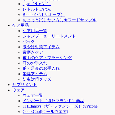
egao（えがお）
レトルトごはん
Bioliob(ビオリオーブ）
ちょっと試したい方に★フードサンプル
ケア用品
ケア用品一覧
シャンプー＆トリートメント
パック
涙やけ対策アイテム
歯磨きケア
被毛のケア・ブラッシング
耳のお手入れ
爪・足裏のお手入れ
消臭アイテム
防虫対策グッズ
サプリメント
ウェア
ウェア一覧
インポート（海外ブランド）商品
THEfancys（ザ・ファンシーズ）byPicone
Cool×Cool(クールウエア)