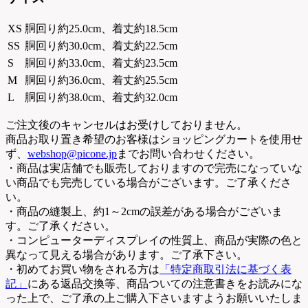
XS
胴回り約25.0cm、着丈約18.5cm
SS
胴回り約30.0cm、着丈約22.5cm
S
胴回り約33.0cm、着丈約23.5cm
M
胴回り約36.0cm、着丈約25.5cm
L
胴回り約38.0cm、着丈約32.0cm
ご注文後のキャンセルはお受けしておりません。
商品お取り置き希望のお客様はショッピングカートを使用せ
ず、
webshop@picone.jp
までお問い合わせください。
・商品は実店舗でも販売しておりますので完売になっていな
い商品でも完売している場合がございます。ご了承くださ
い。
・商品の縫製上、約1～2cmの誤差がある場合がございま
す。ご了承ください。
・コンピューターディスプレイの性質上、商品が実際の色と
異なって見える場合があります。ご了承下さい。
・初めてお買い物をされる方は
「特定商取引法に基づく表
記」
にある返品交換等、商品ついての注意書きをお読みにな
った上で、ご了承の上ご購入下さいますようお願いいたしま