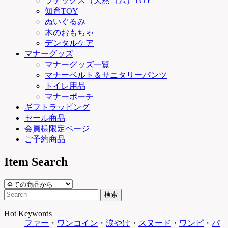
ラテックス（天然ゴム）TOY
知育TOY
ぬいぐるみ
木のおもちゃ
デンタルケア
マナーグッズ
マナーグッズ一覧
マナーベルト＆サニタリーパンツ
トイレ用品
マナーポーチ
ギフトラッピング
セール商品
会員様限定ページ
ご予約商品
Item Search
Hot Keywords
ファー
・
ワンコイン
・
涙やけ
・
スヌード
・
ワンピ
・
パ