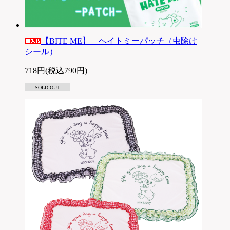
【BITE ME】 ヘイトミーパッチ（虫除け
シール）
718円(税込790円)
SOLD OUT