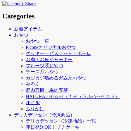
Categories
新着アイテム
おやつ
おやつ一覧
Piconeオリジナルおやつ
クッキー・ビスケット・ボーロ
お肉・お魚ジャーキー
フルーツ系おやつ
チーズ系おやつ
カジカジ嚙めるガム系おやつ
みるく
鹿肉五膳・馬肉五膳
NATURAL Harvest（ナチュラルハーベスト）
オイル
ふりかけ
デリカデッセン（冷凍商品）
デリカデッセン（冷凍商品）一覧
即日発送OK！プチケーキ