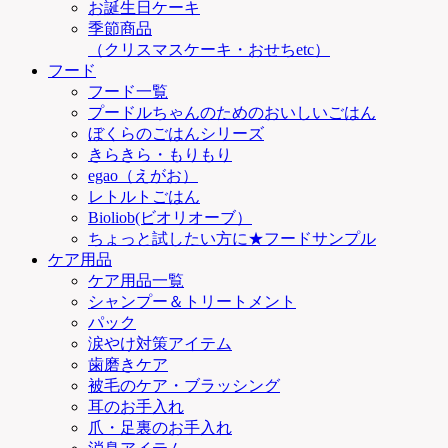
お誕生日ケーキ
季節商品
（クリスマスケーキ・おせちetc）
フード
フード一覧
プードルちゃんのためのおいしいごはん
ぼくらのごはんシリーズ
きらきら・もりもり
egao（えがお）
レトルトごはん
Bioliob(ビオリオーブ）
ちょっと試したい方に★フードサンプル
ケア用品
ケア用品一覧
シャンプー＆トリートメント
パック
涙やけ対策アイテム
歯磨きケア
被毛のケア・ブラッシング
耳のお手入れ
爪・足裏のお手入れ