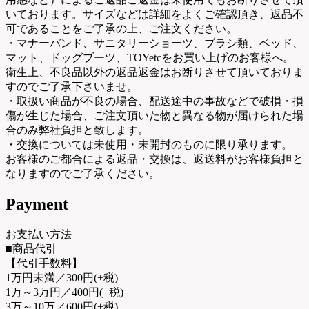
いております。サイズなどは詳細をよくご確認頂き、返品不
可であることをご了承の上、ご注文ください。
・マナーバンド、サニタリーショーツ、ブラシ類、ベッド、
マット、ドッグブーツ、TOYetcをお買い上げのお客様へ。
衛生上、不良品以外の返品返金はお断りさせて頂いておりま
すのでご了承下さいませ。
・取扱い商品が不良の場合、配送途中の事故などで破損・損
傷が生じた場合、ご注文頂いた物と異なる物が届けられた場
合のみ弊社負担と致します。
・交換については未使用・未開封のものに限り承ります。
お客様のご都合による返品・交換は、返送料がお客様負担と
なりますのでご了承ください。
Payment
お支払い方法
■商品代引
【代引手数料】
1万円未満／300円(+税)
1万～3万円／400円(+税)
3万～10万／600円(+税)