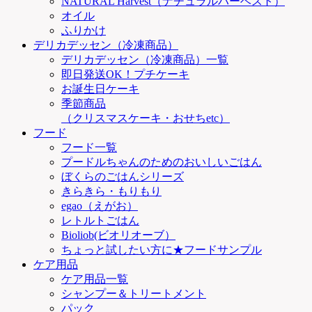
NATURAL Harvest（ナチュラルハーベスト）
オイル
ふりかけ
デリカデッセン（冷凍商品）
デリカデッセン（冷凍商品）一覧
即日発送OK！プチケーキ
お誕生日ケーキ
季節商品
（クリスマスケーキ・おせちetc）
フード
フード一覧
プードルちゃんのためのおいしいごはん
ぼくらのごはんシリーズ
きらきら・もりもり
egao（えがお）
レトルトごはん
Bioliob(ビオリオーブ）
ちょっと試したい方に★フードサンプル
ケア用品
ケア用品一覧
シャンプー＆トリートメント
パック