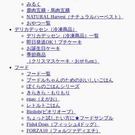
みるく
鹿肉五膳・馬肉五膳
NATURAL Harvest（ナチュラルハーベスト）
おやつ一覧
デリカデッセン（冷凍商品）
デリカデッセン（冷凍商品）一覧
即日発送OK！プチケーキ
お誕生日ケーキ
季節商品
（クリスマスケーキ・おせちetc）
フード
フード一覧
プードルちゃんのためのおいしいごはん
ぼくらのごはんシリーズ
きらきら・もりもり
egao（えがお）
レトルトごはん
Bioliob(ビオリオーブ）
ちょっと試したい方に★フードサンプル
Fish4 Dogs（フィッシュ4ドッグ）
FORZA10（フォルツァディエチ）