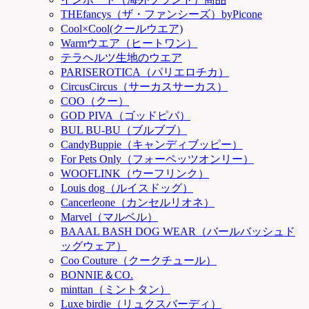
THEfancys（ザ・ファンシーズ）byPicone
Cool×Cool(クールウエア)
Warmウエア（ヒートワン）
テラヘルツ生地のウエア
PARISEROTICA（パリエロチカ）
CircusCircus（サーカスサーカス）
COO（クー）
GOD PIVA（ゴッドピバ）
BUL BU-BU（ブルブブ）
CandyBuppie（キャンディブッピー）
For Pets Only（フォーペッツオンリー）
WOOFLINK（ウーフリンク）
Louis dog（ルイスドッグ）
Cancerleone（カンセルリオネ）
Marvel（マルベル）
BAAAL BASH DOG WEAR（バールバッシュド
ッグウェア）
Coo Couture（クークチュール）
BONNIE＆CO.
minttan（ミントタン）
Luxe birdie（リュクスバーディ）