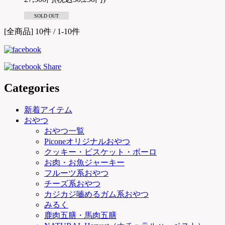
SOLD OUT
[全商品] 10件 / 1-10件
Categories
新着アイテム
おやつ
おやつ一覧
Piconeオリジナルおやつ
クッキー・ビスケット・ボーロ
お肉・お魚ジャーキー
フルーツ系おやつ
チーズ系おやつ
カジカジ嚙めるガム系おやつ
みるく
鹿肉五膳・馬肉五膳