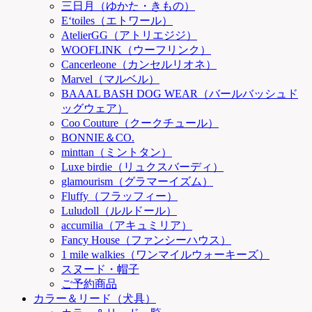
三日月（ゆかた・きもの）
E‘toiles（エトワール）
AtelierGG（アトリエジジ）
WOOFLINK（ウーフリンク）
Cancerleone（カンセルリオネ）
Marvel（マルベル）
BAAAL BASH DOG WEAR（バールバッシュド
ッグウェア）
Coo Couture（クークチュール）
BONNIE＆CO.
minttan（ミントタン）
Luxe birdie（リュクスバーディ）
glamourism（グラマーイズム）
Fluffy（フラッフィー）
Luludoll（ルルドール）
accumilia（アキュミリア）
Fancy House（ファンシーハウス）
1 mile walkies（ワンマイルウォーキーズ）
スヌード・帽子
ご予約商品
カラー＆リード（犬具）