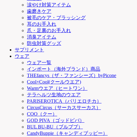
涙やけ対策アイテム
歯磨きケア
被毛のケア・ブラッシング
耳のお手入れ
爪・足裏のお手入れ
消臭アイテム
防虫対策グッズ
サプリメント
ウェア
ウェア一覧
インポート（海外ブランド）商品
THEfancys（ザ・ファンシーズ）byPicone
Cool×Cool(クールウエア)
Warmウエア（ヒートワン）
テラヘルツ生地のウエア
PARISEROTICA（パリエロチカ）
CircusCircus（サーカスサーカス）
COO（クー）
GOD PIVA（ゴッドピバ）
BUL BU-BU（ブルブブ）
CandyBuppie（キャンディブッピー）