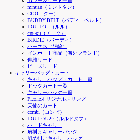
カラー＆リード一覧
minttan（ミントタン）
COO（クー）
BUDDY BELT（バディーベルト）
LOU LOU（ルル）
chi^ku（チーク）
BIRDIE（バーディ）
ハーネス（胴輪）
インポート商品（海外ブランド）
伸縮リード
ビーズリード
キャリーバッグ・カート
キャリーバッグ・カート一覧
ドッグカート一覧
キャリーバッグ一覧
Piconeオリジナルスリング
天使のカート
combi（コンビ）
LOULOU29（ルルドヌフ）
ハードキャリー
肩掛けキャリーバッグ
斜め掛けキャリーバッグ