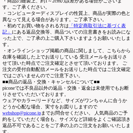
・商品の縫製上、約1～2cmの誤差がある場合がございま
す。ご了承ください。
・コンピューターディスプレイの性質上、商品が実際の色と
異なって見える場合があります。ご了承下さい。
・初めてお買い物をされる方は
「特定商取引法に基づく表
記」
にある返品交換等、商品ついての注意書きをお読みにな
った上で、ご了承の上ご購入下さいますようお願いいたしま
す。
・オンラインショップ掲載の商品に関しまして、こちらから
在庫を確認した上でお送りしている 受注メールをお送りさ
せて頂いた時点でご注文確定とさせて頂いております。 ご
注文の受付自動配信メールをお送りした時点ではご注文確定
ではございませんのでご注意下さい。
■■商品の返品・交換・キャンセルについて■■
piconeでは不良品以外の返品・交換・返金は未使用でもお断
りさせていただいております。
ウェアやカラー/リードなど、サイズがワンちゃんに合うか
どうか心配な場合、実寸をお図りしますので
webshop@picone.jp
までお問合せください。 人気商品のご予
約をしていただく場合も、サイズなど詳細をよくご確認頂き
返品不可であることをご了承の上のご注文をお願いいたしま
す。