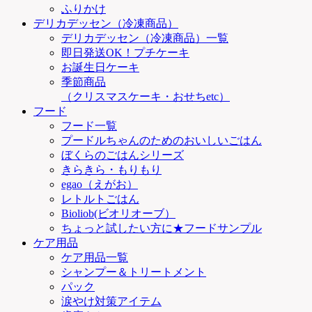
ふりかけ
デリカデッセン（冷凍商品）
デリカデッセン（冷凍商品）一覧
即日発送OK！プチケーキ
お誕生日ケーキ
季節商品
（クリスマスケーキ・おせちetc）
フード
フード一覧
プードルちゃんのためのおいしいごはん
ぼくらのごはんシリーズ
きらきら・もりもり
egao（えがお）
レトルトごはん
Bioliob(ビオリオーブ）
ちょっと試したい方に★フードサンプル
ケア用品
ケア用品一覧
シャンプー＆トリートメント
パック
涙やけ対策アイテム