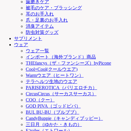
歯磨きケア
被毛のケア・ブラッシング
耳のお手入れ
爪・足裏のお手入れ
消臭アイテム
防虫対策グッズ
サプリメント
ウェア
ウェア一覧
インポート（海外ブランド）商品
THEfancys（ザ・ファンシーズ）byPicone
Cool×Cool(クールウエア)
Warmウエア（ヒートワン）
テラヘルツ生地のウエア
PARISEROTICA（パリエロチカ）
CircusCircus（サーカスサーカス）
COO（クー）
GOD PIVA（ゴッドピバ）
BUL BU-BU（ブルブブ）
CandyBuppie（キャンディブッピー）
三日月（ゆかた・きもの）
E‘toiles（エトワール）