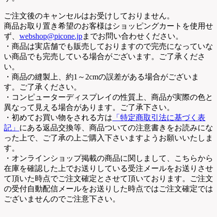
ご注文後のキャンセルはお受けしておりません。
商品お取り置き希望のお客様はショッピングカートを使用せ
ず、
webshop@picone.jp
までお問い合わせください。
・商品は実店舗でも販売しておりますので完売になっていな
い商品でも完売している場合がございます。ご了承くださ
い。
・商品の縫製上、約1～2cmの誤差がある場合がございま
す。ご了承ください。
・コンピューターディスプレイの性質上、商品が実際の色と
異なって見える場合があります。ご了承下さい。
・初めてお買い物をされる方は
「特定商取引法に基づく表
記」
にある返品交換等、商品ついての注意書きをお読みにな
った上で、ご了承の上ご購入下さいますようお願いいたしま
す。
・オンラインショップ掲載の商品に関しまして、こちらから
在庫を確認した上でお送りしている受注メールをお送りさせ
て頂いた時点でご注文確定とさせて頂いております。ご注文
の受付自動配信メールをお送りした時点ではご注文確定では
ございませんのでご注意下さい。