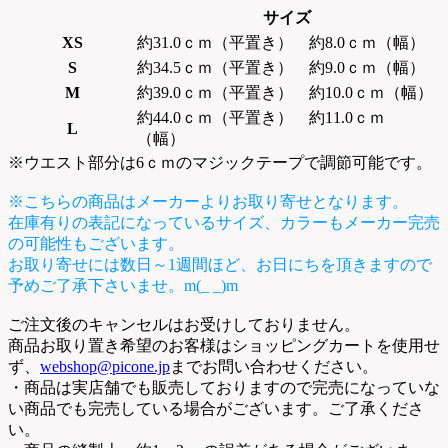
サイズ
XS
約31.0ｃｍ（平置き） 約8.0ｃｍ（幅）
S
約34.5ｃｍ（平置き） 約9.0ｃｍ（幅）
M
約39.0ｃｍ（平置き） 約10.0ｃｍ（幅）
約44.0ｃｍ（平置き） 約11.0ｃｍ
L
（幅）
※ウエスト部分は6ｃｍのマジックテープで調節可能です。
※こちらの商品はメーカーよりお取り寄せとなります。
在庫有りの表記になっているサイズ、カラーもメーカー完売
の可能性もございます。
お取り寄せには数日～1週間ほど、お日にちを頂きますので
予めご了承下さいませ。m(_ _)m
ご注文後のキャンセルはお受けしておりません。
商品お取り置き希望のお客様はショッピングカートを使用せ
ず、
webshop@picone.jp
までお問い合わせください。
・商品は実店舗でも販売しておりますので完売になっていな
い商品でも完売している場合がございます。ご了承くださ
い。