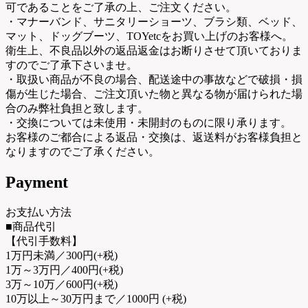
可であることをご了承の上、ご注文ください。
・マナーバンド、サニタリーショーツ、ブラシ類、ベッド、
マット、ドッグブーツ、TOYetcをお買い上げのお客様へ。
衛生上、不良品以外の返品返金はお断りさせて頂いておりま
すのでご了承下さいませ。
・取扱い商品が不良の場合、配送途中の事故などで破損・損
傷が生じた場合、ご注文頂いた物と異なる物が届けられた場
合のみ弊社負担と致します。
・交換については未使用・未開封のものに限り承ります。
お客様のご都合による返品・交換は、返送料がお客様負担と
なりますのでご了承ください。
Payment
お支払い方法
■商品代引
【代引手数料】
1万円未満／300円(+税)
1万～3万円／400円(+税)
3万～10万／600円(+税)
10万以上～30万円まで／1000円 (+税)