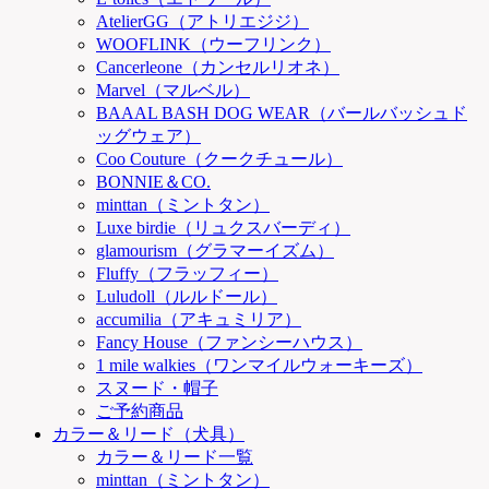
AtelierGG（アトリエジジ）
WOOFLINK（ウーフリンク）
Cancerleone（カンセルリオネ）
Marvel（マルベル）
BAAAL BASH DOG WEAR（バールバッシュド
ッグウェア）
Coo Couture（クークチュール）
BONNIE＆CO.
minttan（ミントタン）
Luxe birdie（リュクスバーディ）
glamourism（グラマーイズム）
Fluffy（フラッフィー）
Luludoll（ルルドール）
accumilia（アキュミリア）
Fancy House（ファンシーハウス）
1 mile walkies（ワンマイルウォーキーズ）
スヌード・帽子
ご予約商品
カラー＆リード（犬具）
カラー＆リード一覧
minttan（ミントタン）