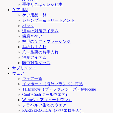
手作りごはんレシピ本
ケア用品
ケア用品一覧
シャンプー＆トリートメント
パック
涙やけ対策アイテム
歯磨きケア
被毛のケア・ブラッシング
耳のお手入れ
爪・足裏のお手入れ
消臭アイテム
防虫対策グッズ
サプリメント
ウェア
ウェア一覧
インポート（海外ブランド）商品
THEfancys（ザ・ファンシーズ）byPicone
Cool×Cool(クールウエア)
Warmウエア（ヒートワン）
テラヘルツ生地のウエア
PARISEROTICA（パリエロチカ）