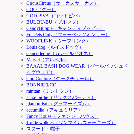
CircusCircus（サーカスサーカス）
COO（クー）
GOD PIVA（ゴッドピバ）
BUL BU-BU（ブルブブ）
CandyBuppie（キャンディブッピー）
For Pets Only（フォーペッツオンリー）
WOOFLINK（ウーフリンク）
Louis dog（ルイスドッグ）
Cancerleone（カンセルリオネ）
Marvel（マルベル）
BAAAL BASH DOG WEAR（バールバッシュド
ッグウェア）
Coo Couture（クークチュール）
BONNIE＆CO.
minttan（ミントタン）
Luxe birdie（リュクスバーディ）
glamourism（グラマーイズム）
accumilia（アキュミリア）
Fancy House（ファンシーハウス）
1 mile walkies（ワンマイルウォーキーズ）
スヌード・帽子