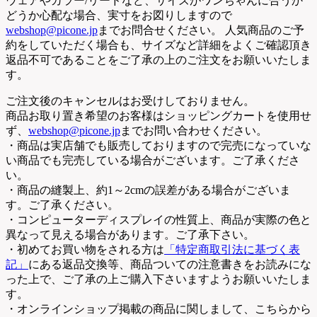
ウェアやカラー/リードなど、サイズがワンちゃんに合うか
どうか心配な場合、実寸をお図りしますので
webshop@picone.jp
までお問合せください。 人気商品のご予
約をしていただく場合も、サイズなど詳細をよくご確認頂き
返品不可であることをご了承の上のご注文をお願いいたしま
す。
ご注文後のキャンセルはお受けしておりません。
商品お取り置き希望のお客様はショッピングカートを使用せ
ず、
webshop@picone.jp
までお問い合わせください。
・商品は実店舗でも販売しておりますので完売になっていな
い商品でも完売している場合がございます。ご了承くださ
い。
・商品の縫製上、約1～2cmの誤差がある場合がございま
す。ご了承ください。
・コンピューターディスプレイの性質上、商品が実際の色と
異なって見える場合があります。ご了承下さい。
・初めてお買い物をされる方は
「特定商取引法に基づく表
記」
にある返品交換等、商品ついての注意書きをお読みにな
った上で、ご了承の上ご購入下さいますようお願いいたしま
す。
・オンラインショップ掲載の商品に関しまして、こちらから