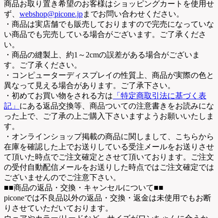
商品お取り置き希望のお客様はショッピングカートを使用せ
ず、
webshop@picone.jp
までお問い合わせください。
・商品は実店舗でも販売しておりますので完売になっていな
い商品でも完売している場合がございます。ご了承くださ
い。
・商品の縫製上、約1～2cmの誤差がある場合がございま
す。ご了承ください。
・コンピューターディスプレイの性質上、商品が実際の色と
異なって見える場合があります。ご了承下さい。
・初めてお買い物をされる方は
「特定商取引法に基づく表
記」
にある返品交換等、商品ついての注意書きをお読みにな
った上で、ご了承の上ご購入下さいますようお願いいたしま
す。
・オンラインショップ掲載の商品に関しまして、こちらから
在庫を確認した上でお送りしている受注メールをお送りさせ
て頂いた時点でご注文確定とさせて頂いております。ご注文
の受付自動配信メールをお送りした時点ではご注文確定では
ございませんのでご注意下さい。
■■商品の返品・交換・キャンセルについて■■
piconeでは不良品以外の返品・交換・返金は未使用でもお断
りさせていただいております。