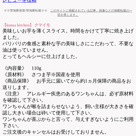
レビューを投稿
※※禁無断複製/禁無断転載※※
このサイトに掲載されている記事、画像などの無断転載の一
切を禁じます。
【kuma kitchen】 クマイモ
美味しいお芋を薄くスライス。時間をかけて丁寧に焼き上げ
ました。
パリパリの食感と素朴な芋の美味しさにこだわって、不要な
油は使っていません。
とってもヘルシーに仕上げました。
《内容量》 110g
《原材料》 さつま芋※国産を使用
《商品保障》 お手元に届いてから約1ヵ月保障の商品をお
送りします。
《注意》 アレルギー疾患のあるワンちゃんは、必ず原材料
を確認して下さい。
ワンちゃんが喉を詰まらせないよう、飼い主様が大きさを確
認し大きい場合は砕いて使用して下さい。
ワンちゃんが喜ぶからと言って、与えすぎないようにご利用
下さい。
ご注文後のキャンセルはお受けしておりません。