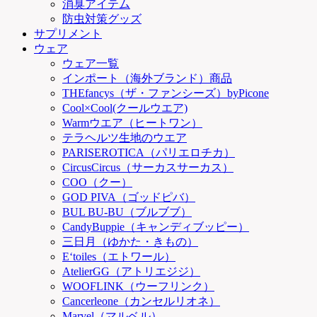
消臭アイテム
防虫対策グッズ
サプリメント
ウェア
ウェア一覧
インポート（海外ブランド）商品
THEfancys（ザ・ファンシーズ）byPicone
Cool×Cool(クールウエア)
Warmウエア（ヒートワン）
テラヘルツ生地のウエア
PARISEROTICA（パリエロチカ）
CircusCircus（サーカスサーカス）
COO（クー）
GOD PIVA（ゴッドピバ）
BUL BU-BU（ブルブブ）
CandyBuppie（キャンディブッピー）
三日月（ゆかた・きもの）
E‘toiles（エトワール）
AtelierGG（アトリエジジ）
WOOFLINK（ウーフリンク）
Cancerleone（カンセルリオネ）
Marvel（マルベル）