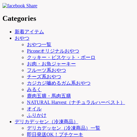
Categories
新着アイテム
おやつ
おやつ一覧
Piconeオリジナルおやつ
クッキー・ビスケット・ボーロ
お肉・お魚ジャーキー
フルーツ系おやつ
チーズ系おやつ
カジカジ嚙めるガム系おやつ
みるく
鹿肉五膳・馬肉五膳
NATURAL Harvest（ナチュラルハーベスト）
オイル
ふりかけ
デリカデッセン（冷凍商品）
デリカデッセン（冷凍商品）一覧
即日発送OK！プチケーキ