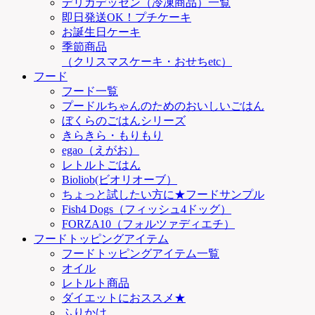
デリカデッセン（冷凍商品）一覧
即日発送OK！プチケーキ
お誕生日ケーキ
季節商品
（クリスマスケーキ・おせちetc）
フード
フード一覧
プードルちゃんのためのおいしいごはん
ぼくらのごはんシリーズ
きらきら・もりもり
egao（えがお）
レトルトごはん
Bioliob(ビオリオーブ）
ちょっと試したい方に★フードサンプル
Fish4 Dogs（フィッシュ4ドッグ）
FORZA10（フォルツァディエチ）
フードトッピングアイテム
フードトッピングアイテム一覧
オイル
レトルト商品
ダイエットにおススメ★
ふりかけ