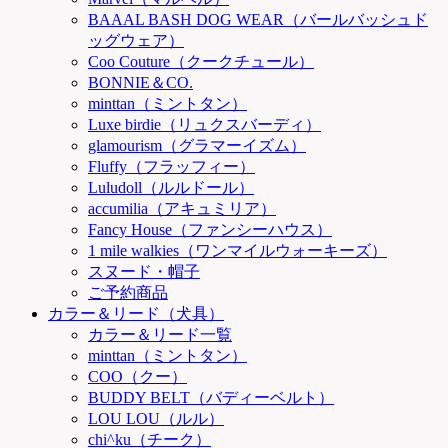
BAAAL BASH DOG WEAR（バールバッシュド
ッグウェア）
Coo Couture（クークチュール）
BONNIE＆CO.
minttan（ミントタン）
Luxe birdie（リュクスバーディ）
glamourism（グラマーイズム）
Fluffy（フラッフィー）
Luludoll（ルルドール）
accumilia（アキュミリア）
Fancy House（ファンシーハウス）
1 mile walkies（ワンマイルウォーキーズ）
スヌード・帽子
ご予約商品
カラー＆リード（犬具）
カラー＆リード一覧
minttan（ミントタン）
COO（クー）
BUDDY BELT（バディーベルト）
LOU LOU（ルル）
chi^ku（チーク）