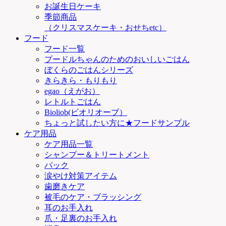
お誕生日ケーキ
季節商品
（クリスマスケーキ・おせちetc）
フード
フード一覧
プードルちゃんのためのおいしいごはん
ぼくらのごはんシリーズ
きらきら・もりもり
egao（えがお）
レトルトごはん
Bioliob(ビオリオーブ）
ちょっと試したい方に★フードサンプル
ケア用品
ケア用品一覧
シャンプー＆トリートメント
パック
涙やけ対策アイテム
歯磨きケア
被毛のケア・ブラッシング
耳のお手入れ
爪・足裏のお手入れ