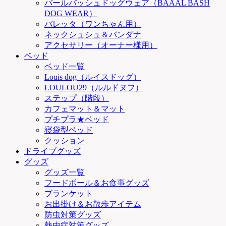
バールバッシュドッグウェア（BAAAL BASH
DOG WEAR）
バレッタ（ワンちゃん用）
ネックシュシュ＆バンダナ
アクセサリー（オーナー様用）
ベッド
ベッド一覧
Louis dog（ルイスドッグ）
LOULOU29（ルルドヌフ）
ステップ（階段）
カフェマット＆マット
プチプラ★ベッド
寝袋型ベッド
クッション
ドライブグッズ
グッズ
グッズ一覧
フードボール＆お食事グッズ
ブランケット
お出掛け＆お散歩アイテム
防虫対策グッズ
熱中症対策グッズ