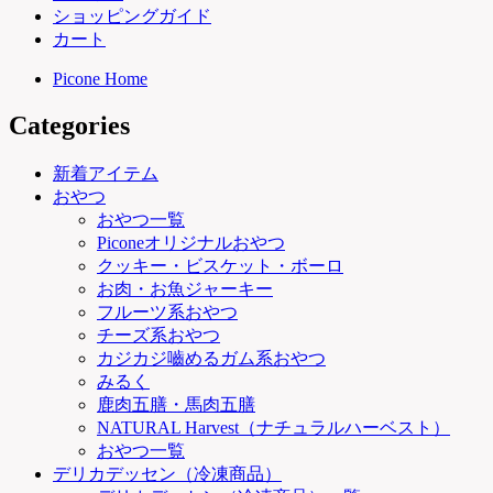
ショッピングガイド
カート
Picone Home
Categories
新着アイテム
おやつ
おやつ一覧
Piconeオリジナルおやつ
クッキー・ビスケット・ボーロ
お肉・お魚ジャーキー
フルーツ系おやつ
チーズ系おやつ
カジカジ嚙めるガム系おやつ
みるく
鹿肉五膳・馬肉五膳
NATURAL Harvest（ナチュラルハーベスト）
おやつ一覧
デリカデッセン（冷凍商品）