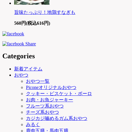
旨味たっぷり！地鶏すなぎも
560円(税込616円)
Categories
新着アイテム
おやつ
おやつ一覧
Piconeオリジナルおやつ
クッキー・ビスケット・ボーロ
お肉・お魚ジャーキー
フルーツ系おやつ
チーズ系おやつ
カジカジ嚙めるガム系おやつ
みるく
鹿肉五膳・馬肉五膳