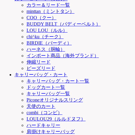
カラー＆リード一覧
minttan（ミントタン）
COO（クー）
BUDDY BELT（バディーベルト）
LOU LOU（ルル）
chi^ku（チーク）
BIRDIE（バーディ）
ハーネス（胴輪）
インポート商品（海外ブランド）
伸縮リード
ビーズリード
キャリーバッグ・カート
キャリーバッグ・カート一覧
ドッグカート一覧
キャリーバッグ一覧
Piconeオリジナルスリング
天使のカート
combi（コンビ）
LOULOU29（ルルドヌフ）
ハードキャリー
肩掛けキャリーバッグ