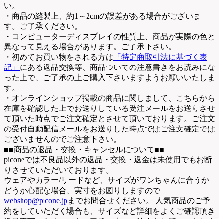
い。
・商品の縫製上、約1～2cmの誤差がある場合がございま
す。ご了承ください。
・コンピューターディスプレイの性質上、商品が実際の色と
異なって見える場合があります。ご了承下さい。
・初めてお買い物をされる方は
「特定商取引法に基づく表
記」
にある返品交換等、商品ついての注意書きをお読みにな
った上で、ご了承の上ご購入下さいますようお願いいたしま
す。
・オンラインショップ掲載の商品に関しまして、こちらから
在庫を確認した上でお送りしている受注メールをお送りさせ
て頂いた時点でご注文確定とさせて頂いております。ご注文
の受付自動配信メールをお送りした時点ではご注文確定では
ございませんのでご注意下さい。
■■商品の返品・交換・キャンセルについて■■
piconeでは不良品以外の返品・交換・返金は未使用でもお断
りさせていただいております。
ウェアやカラー/リードなど、サイズがワンちゃんに合うか
どうか心配な場合、実寸をお図りしますので
webshop@picone.jp
までお問合せください。 人気商品のご予
約をしていただく場合も、サイズなど詳細をよくご確認頂き