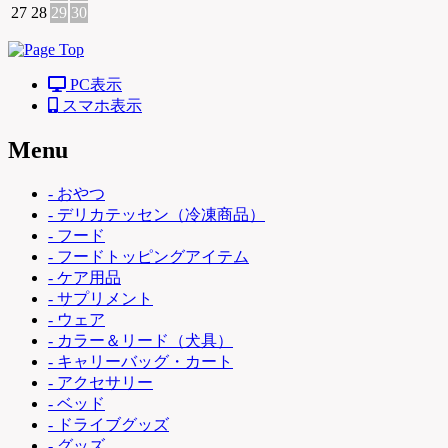
27
28
29
30
PC表示
スマホ表示
Menu
- おやつ
- デリカテッセン（冷凍商品）
- フード
- フードトッピングアイテム
- ケア用品
- サプリメント
- ウェア
- カラー＆リード（犬具）
- キャリーバッグ・カート
- アクセサリー
- ベッド
- ドライブグッズ
- グッズ