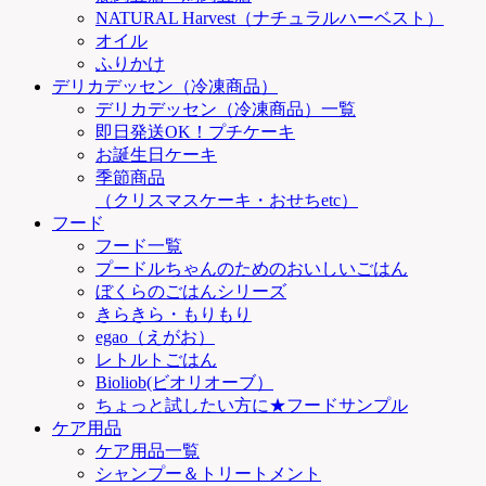
NATURAL Harvest（ナチュラルハーベスト）
オイル
ふりかけ
デリカデッセン（冷凍商品）
デリカデッセン（冷凍商品）一覧
即日発送OK！プチケーキ
お誕生日ケーキ
季節商品
（クリスマスケーキ・おせちetc）
フード
フード一覧
プードルちゃんのためのおいしいごはん
ぼくらのごはんシリーズ
きらきら・もりもり
egao（えがお）
レトルトごはん
Bioliob(ビオリオーブ）
ちょっと試したい方に★フードサンプル
ケア用品
ケア用品一覧
シャンプー＆トリートメント