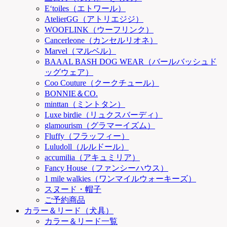
E‘toiles（エトワール）
AtelierGG（アトリエジジ）
WOOFLINK（ウーフリンク）
Cancerleone（カンセルリオネ）
Marvel（マルベル）
BAAAL BASH DOG WEAR（バールバッシュド
ッグウェア）
Coo Couture（クークチュール）
BONNIE＆CO.
minttan（ミントタン）
Luxe birdie（リュクスバーディ）
glamourism（グラマーイズム）
Fluffy（フラッフィー）
Luludoll（ルルドール）
accumilia（アキュミリア）
Fancy House（ファンシーハウス）
1 mile walkies（ワンマイルウォーキーズ）
スヌード・帽子
ご予約商品
カラー＆リード（犬具）
カラー＆リード一覧