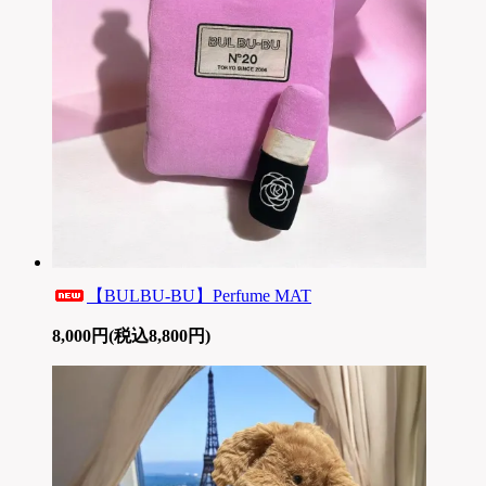
【BULBU-BU】Perfume MAT
8,000円(税込8,800円)