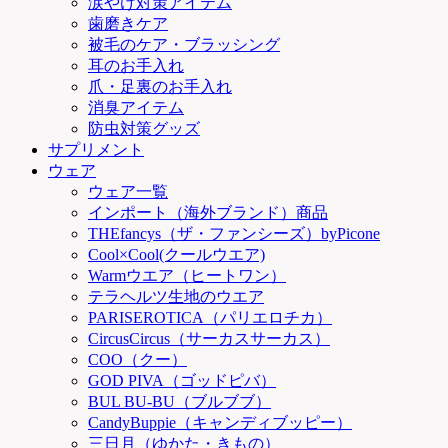
涙やけ対策アイテム
歯磨きケア
被毛のケア・ブラッシング
耳のお手入れ
爪・足裏のお手入れ
消臭アイテム
防虫対策グッズ
サプリメント
ウェア
ウェア一覧
インポート（海外ブランド）商品
THEfancys（ザ・ファンシーズ）byPicone
Cool×Cool(クールウエア)
Warmウエア（ヒートワン）
テラヘルツ生地のウエア
PARISEROTICA（パリエロチカ）
CircusCircus（サーカスサーカス）
COO（クー）
GOD PIVA（ゴッドピバ）
BUL BU-BU（ブルブブ）
CandyBuppie（キャンディブッピー）
三日月（ゆかた・きもの）