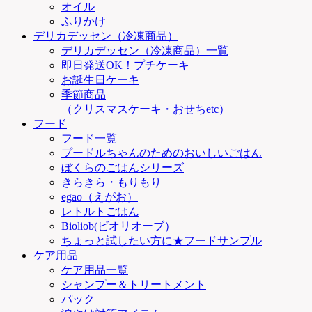
オイル
ふりかけ
デリカデッセン（冷凍商品）
デリカデッセン（冷凍商品）一覧
即日発送OK！プチケーキ
お誕生日ケーキ
季節商品
（クリスマスケーキ・おせちetc）
フード
フード一覧
プードルちゃんのためのおいしいごはん
ぼくらのごはんシリーズ
きらきら・もりもり
egao（えがお）
レトルトごはん
Bioliob(ビオリオーブ）
ちょっと試したい方に★フードサンプル
ケア用品
ケア用品一覧
シャンプー＆トリートメント
パック