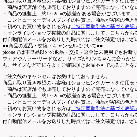
商品お取り置き希望のお客様はショッピングカートを使用せ
・商品は実店舗でも販売しておりますので完売になっていな
・商品の縫製上、約1～2cmの誤差がある場合がございます
・コンピューターディスプレイの性質上、商品が実際の色と
・初めてお買い物をされる方は
「特定商取引法に基づく表記
・オンラインショップ掲載の商品に関しまして、こちらから
付自動配信メールをお送りした時点ではご注文確定ではござ
■■商品の返品・交換・キャンセルについて■■
piconeでは不良品以外の返品・交換・返金は未使用でもお
ウェアやカラー/リードなど、サイズがワンちゃんに合うか
も、サイズなど詳細をよくご確認頂き返品不可であることを
ご注文後のキャンセルはお受けしておりません。
商品お取り置き希望のお客様はショッピングカートを使用せ
・商品は実店舗でも販売しておりますので完売になっていな
・商品の縫製上、約1～2cmの誤差がある場合がございます
・コンピューターディスプレイの性質上、商品が実際の色と
・初めてお買い物をされる方は
「特定商取引法に基づく表記
・オンラインショップ掲載の商品に関しまして、こちらから
付自動配信メールをお送りした時点ではご注文確定ではござ