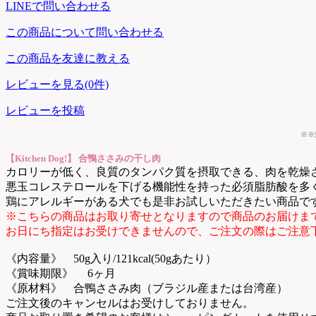
LINEで問い合わせる
この商品について問い合わせる
この商品を友達に教える
レビューを見る(0件)
レビューを投稿
※※
【Kitchen Dog!】 合鴨ささみの干し肉
カロリーが低く、良質のタンパク質を摂取できる、肉を乾燥
悪玉コレステロールを下げる機能性を持った必須脂肪酸を多
鶏にアレルギーがある犬でも是非お試しいただきたい商品で
※こちらの商品はお取り寄せとなりますので商品のお届けま
お日にち指定はお受けできませんので、ご注文の際はご注意
《内容量》 50g入り/121kcal(50gあたり）
《賞味期限》 6ヶ月
《原材料》 合鴨ささみ肉（ブラジル産または台湾産）
ご注文後のキャンセルはお受けしておりません。