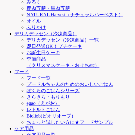
みるく
鹿肉五膳・馬肉五膳
NATURAL Harvest（ナチュラルハーベスト）
オイル
ふりかけ
デリカデッセン（冷凍商品）
デリカデッセン（冷凍商品）一覧
即日発送OK！プチケーキ
お誕生日ケーキ
季節商品
（クリスマスケーキ・おせちetc）
フード
フード一覧
プードルちゃんのためのおいしいごはん
ぼくらのごはんシリーズ
きらきら・もりもり
egao（えがお）
レトルトごはん
Bioliob(ビオリオーブ）
ちょっと試したい方に★フードサンプル
ケア用品
ケア用品一覧