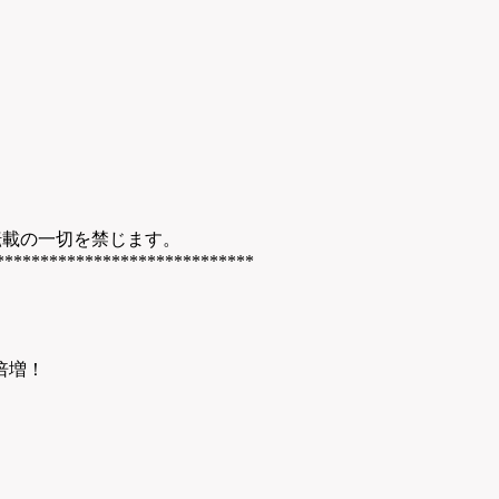
転載の一切を禁じます。
*****************************
倍増！