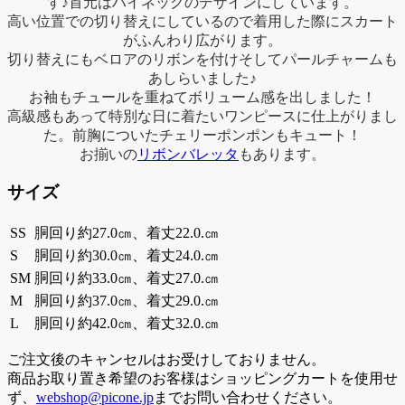
す♪首元はハイネックのデザインにしています。
高い位置での切り替えにしているので着用した際にスカート
がふんわり広がります。
切り替えにもベロアのリボンを付けそしてパールチャームも
あしらいました♪
お袖もチュールを重ねてボリューム感を出しました！
高級感もあって特別な日に着たいワンピースに仕上がりまし
た。前胸についたチェリーポンポンもキュート！
お揃いの
リボンバレッタ
もあります。
サイズ
SS
胴回り約27.0㎝、着丈22.0.㎝
S
胴回り約30.0㎝、着丈24.0.㎝
SM
胴回り約33.0㎝、着丈27.0.㎝
M
胴回り約37.0㎝、着丈29.0.㎝
L
胴回り約42.0㎝、着丈32.0.㎝
ご注文後のキャンセルはお受けしておりません。
商品お取り置き希望のお客様はショッピングカートを使用せ
ず、
webshop@picone.jp
までお問い合わせください。