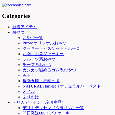
Categories
新着アイテム
おやつ
おやつ一覧
Piconeオリジナルおやつ
クッキー・ビスケット・ボーロ
お肉・お魚ジャーキー
フルーツ系おやつ
チーズ系おやつ
カジカジ嚙めるガム系おやつ
みるく
鹿肉五膳・馬肉五膳
NATURAL Harvest（ナチュラルハーベスト）
オイル
ふりかけ
デリカデッセン（冷凍商品）
デリカデッセン（冷凍商品）一覧
即日発送OK！プチケーキ