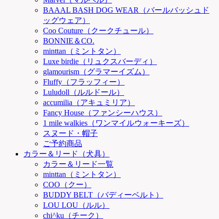
BAAAL BASH DOG WEAR（バールバッシュド
ッグウェア）
Coo Couture（クークチュール）
BONNIE＆CO.
minttan（ミントタン）
Luxe birdie（リュクスバーディ）
glamourism（グラマーイズム）
Fluffy（フラッフィー）
Luludoll（ルルドール）
accumilia（アキュミリア）
Fancy House（ファンシーハウス）
1 mile walkies（ワンマイルウォーキーズ）
スヌード・帽子
ご予約商品
カラー＆リード（犬具）
カラー＆リード一覧
minttan（ミントタン）
COO（クー）
BUDDY BELT（バディーベルト）
LOU LOU（ルル）
chi^ku（チーク）