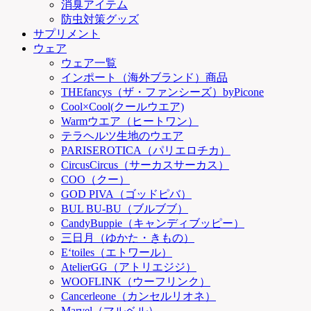
消臭アイテム
防虫対策グッズ
サプリメント
ウェア
ウェア一覧
インポート（海外ブランド）商品
THEfancys（ザ・ファンシーズ）byPicone
Cool×Cool(クールウエア)
Warmウエア（ヒートワン）
テラヘルツ生地のウエア
PARISEROTICA（パリエロチカ）
CircusCircus（サーカスサーカス）
COO（クー）
GOD PIVA（ゴッドピバ）
BUL BU-BU（ブルブブ）
CandyBuppie（キャンディブッピー）
三日月（ゆかた・きもの）
E‘toiles（エトワール）
AtelierGG（アトリエジジ）
WOOFLINK（ウーフリンク）
Cancerleone（カンセルリオネ）
Marvel（マルベル）