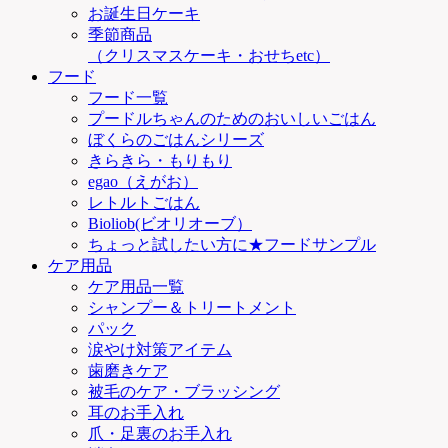
お誕生日ケーキ
季節商品
（クリスマスケーキ・おせちetc）
フード
フード一覧
プードルちゃんのためのおいしいごはん
ぼくらのごはんシリーズ
きらきら・もりもり
egao（えがお）
レトルトごはん
Bioliob(ビオリオーブ）
ちょっと試したい方に★フードサンプル
ケア用品
ケア用品一覧
シャンプー＆トリートメント
パック
涙やけ対策アイテム
歯磨きケア
被毛のケア・ブラッシング
耳のお手入れ
爪・足裏のお手入れ