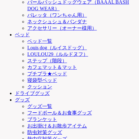
バールバッシュドッグウェア（BAAAL BASH
DOG WEAR）
バレッタ（ワンちゃん用）
ネックシュシュ＆バンダナ
アクセサリー（オーナー様用）
ベッド
ベッド一覧
Louis dog（ルイスドッグ）
LOULOU29（ルルドヌフ）
ステップ（階段）
カフェマット＆マット
プチプラ★ベッド
寝袋型ベッド
クッション
ドライブグッズ
グッズ
グッズ一覧
フードボール＆お食事グッズ
ブランケット
お出掛け＆お散歩アイテム
防虫対策グッズ
熱中症対策グッズ