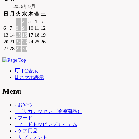
2026年9月
日
月
火
水
木
金
土
1
2
3
4
5
6
7
8
9
10
11
12
13
14
15
16
17
18
19
20
21
22
23
24
25
26
27
28
29
30
PC表示
スマホ表示
Menu
- おやつ
- デリカテッセン（冷凍商品）
- フード
- フードトッピングアイテム
- ケア用品
- サプリメント