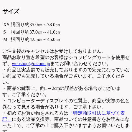
サイズ
XS
胴回り約35.0㎝～38.0㎝
S
胴回り約37.0㎝～41.0㎝
M
胴回り約42.5㎝～45.0㎝
ご注文後のキャンセルはお受けしておりません。
商品お取り置き希望のお客様はショッピングカートを使用せ
ず、
webshop@picone.jp
までお問い合わせください。
・商品は実店舗でも販売しておりますので完売になっていな
い商品でも完売している場合がございます。ご了承くださ
い。
・商品の縫製上、約1～2cmの誤差がある場合がございま
す。ご了承ください。
・コンピューターディスプレイの性質上、商品が実際の色と
異なって見える場合があります。ご了承下さい。
・初めてお買い物をされる方は
「特定商取引法に基づく表
記」
にある返品交換等、商品ついての注意書きをお読みにな
った上で、ご了承の上ご購入下さいますようお願いいたしま
す。