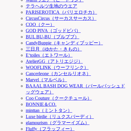
テラヘルツ生地のウエア
PARISEROTICA（パリエロチカ）
CircusCircus（サーカスサーカス）
COO（クー）
GOD PIVA（ゴッドピバ）
BUL BU-BU（ブルブブ）
CandyBuppie（キャンディブッピー）
三日月（ゆかた・きもの）
E‘toiles（エトワール）
AtelierGG（アトリエジジ）
WOOFLINK（ウーフリンク）
Cancerleone（カンセルリオネ）
Marvel（マルベル）
BAAAL BASH DOG WEAR（バールバッシュド
ッグウェア）
Coo Couture（クークチュール）
BONNIE＆CO.
minttan（ミントタン）
Luxe birdie（リュクスバーディ）
glamourism（グラマーイズム）
Fluffy（フラッフィー）