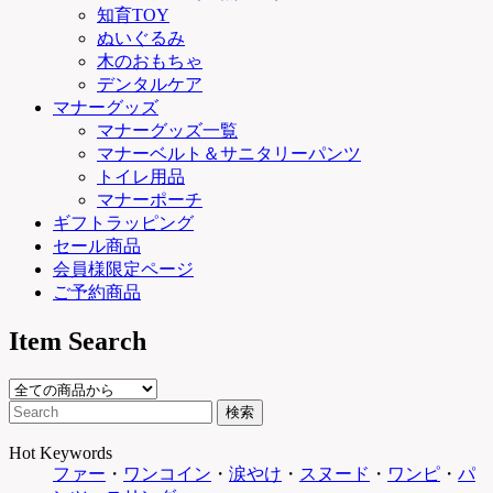
知育TOY
ぬいぐるみ
木のおもちゃ
デンタルケア
マナーグッズ
マナーグッズ一覧
マナーベルト＆サニタリーパンツ
トイレ用品
マナーポーチ
ギフトラッピング
セール商品
会員様限定ページ
ご予約商品
Item Search
Hot Keywords
ファー
・
ワンコイン
・
涙やけ
・
スヌード
・
ワンピ
・
パ