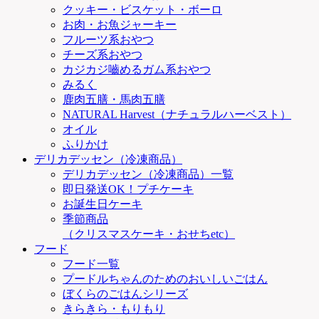
クッキー・ビスケット・ボーロ
お肉・お魚ジャーキー
フルーツ系おやつ
チーズ系おやつ
カジカジ嚙めるガム系おやつ
みるく
鹿肉五膳・馬肉五膳
NATURAL Harvest（ナチュラルハーベスト）
オイル
ふりかけ
デリカデッセン（冷凍商品）
デリカデッセン（冷凍商品）一覧
即日発送OK！プチケーキ
お誕生日ケーキ
季節商品
（クリスマスケーキ・おせちetc）
フード
フード一覧
プードルちゃんのためのおいしいごはん
ぼくらのごはんシリーズ
きらきら・もりもり