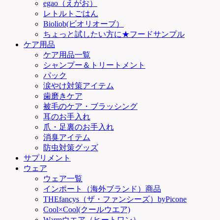
egao（えがお）
レトルトごはん
Bioliob(ビオリオーブ）
ちょっと試したい方に★フードサンプル
ケア用品
ケア用品一覧
シャンプー＆トリートメント
パック
涙やけ対策アイテム
歯磨きケア
被毛のケア・ブラッシング
耳のお手入れ
爪・足裏のお手入れ
消臭アイテム
防虫対策グッズ
サプリメント
ウェア
ウェア一覧
インポート（海外ブランド）商品
THEfancys（ザ・ファンシーズ）byPicone
Cool×Cool(クールウエア)
Warmウエア（ヒートワン）