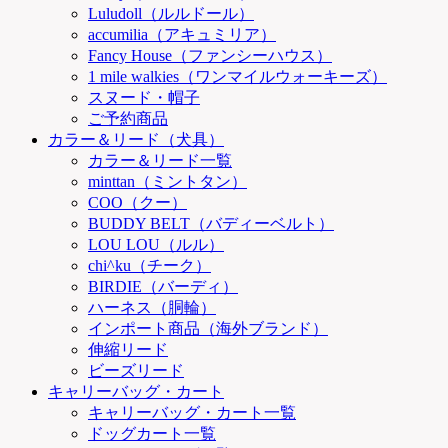
Luludoll（ルルドール）
accumilia（アキュミリア）
Fancy House（ファンシーハウス）
1 mile walkies（ワンマイルウォーキーズ）
スヌード・帽子
ご予約商品
カラー＆リード（犬具）
カラー＆リード一覧
minttan（ミントタン）
COO（クー）
BUDDY BELT（バディーベルト）
LOU LOU（ルル）
chi^ku（チーク）
BIRDIE（バーディ）
ハーネス（胴輪）
インポート商品（海外ブランド）
伸縮リード
ビーズリード
キャリーバッグ・カート
キャリーバッグ・カート一覧
ドッグカート一覧