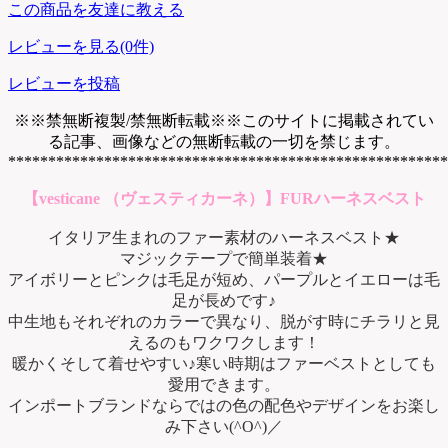
この商品を友達に教える
レビューを見る(0件)
レビューを投稿
※※禁無断複製/禁無断転載※※このサイトに掲載されてい
る記事、画像などの無断転載の一切を禁じます。
*******************************************************
【vesticane （ヴェスティカーネ）】FURハーネスベスト
イタリア生まれのファー素材のハーネスベスト★
マジックテープで簡単装着★
アイボリーとピンクは毛足が短め、パープルとイエローは毛
足が長めです♪
中生地もそれぞれのカラーで異なり、脱がす時にチラリと見
えるのもワクワクします！
暖かくそして着せやすい♪寒い時期はファーベストとしても
愛用できます。
インポートブランドならではの色の配色やデザインをお楽し
み下さい(^O^)／