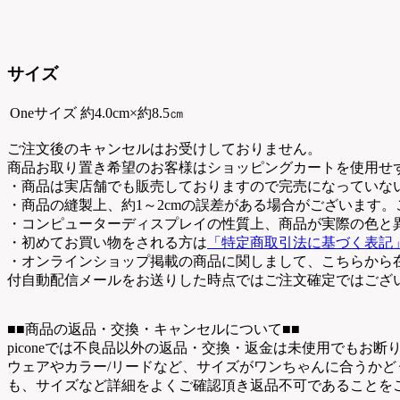
サイズ
Oneサイズ
約4.0cm×約8.5㎝
ご注文後のキャンセルはお受けしておりません。
商品お取り置き希望のお客様はショッピングカートを使用せ
・商品は実店舗でも販売しておりますので完売になっていな
・商品の縫製上、約1～2cmの誤差がある場合がございます
・コンピューターディスプレイの性質上、商品が実際の色と
・初めてお買い物をされる方は
「特定商取引法に基づく表記
・オンラインショップ掲載の商品に関しまして、こちらから
付自動配信メールをお送りした時点ではご注文確定ではござ
■■商品の返品・交換・キャンセルについて■■
piconeでは不良品以外の返品・交換・返金は未使用でもお
ウェアやカラー/リードなど、サイズがワンちゃんに合うか
も、サイズなど詳細をよくご確認頂き返品不可であることを