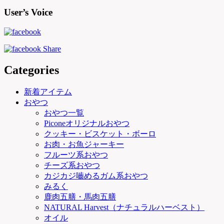
User’s Voice
Categories
新着アイテム
おやつ
おやつ一覧
Piconeオリジナルおやつ
クッキー・ビスケット・ボーロ
お肉・お魚ジャーキー
フルーツ系おやつ
チーズ系おやつ
カジカジ嚙めるガム系おやつ
みるく
鹿肉五膳・馬肉五膳
NATURAL Harvest（ナチュラルハーベスト）
オイル