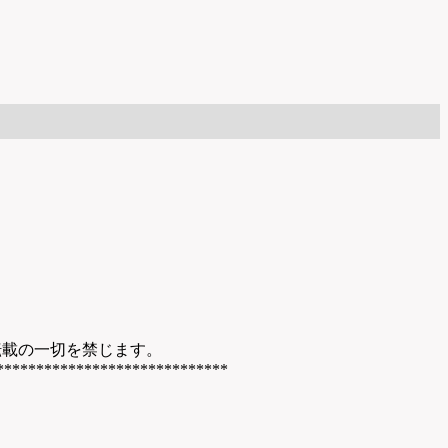
転載の一切を禁じます。
*****************************