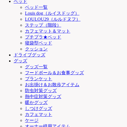
ベッド
ベッド一覧
Louis dog（ルイスドッグ）
LOULOU29（ルルドヌフ）
ステップ（階段）
カフェマット＆マット
プチプラ★ベッド
寝袋型ベッド
クッション
ドライブグッズ
グッズ
グッズ一覧
フードボール＆お食事グッズ
ブランケット
お出掛け＆お散歩アイテム
防虫対策グッズ
熱中症対策グッズ
暖かグッズ
しつけグッズ
カフェマット
ケージ
オーナー様用アイテム