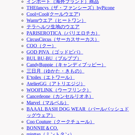
インポート（海外ブランド）商品
THEfancys（ザ・ファンシーズ）byPicone
Cool×Cool(クールウエア)
Warmウエア（ヒートワン）
テラヘルツ生地のウエア
PARISEROTICA（パリエロチカ）
CircusCircus（サーカスサーカス）
COO（クー）
GOD PIVA（ゴッドピバ）
BUL BU-BU（ブルブブ）
CandyBuppie（キャンディブッピー）
三日月（ゆかた・きもの）
E‘toiles（エトワール）
AtelierGG（アトリエジジ）
WOOFLINK（ウーフリンク）
Cancerleone（カンセルリオネ）
Marvel（マルベル）
BAAAL BASH DOG WEAR（バールバッシュド
ッグウェア）
Coo Couture（クークチュール）
BONNIE＆CO.
minttan（ミントタン）