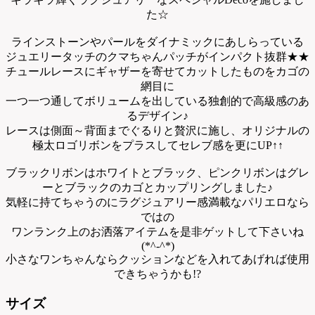
た☆
ラインストーンやパールをダイナミックにあしらっている
ジュエリータッチのクマちゃんパッチがインパクト抜群★★
チュールレースにギャザーを寄せてカットしたものをカゴの
網目に
一つ一つ通してボリュームを出している独創的で高級感のあ
るデザイン♪
レースは側面～背面までぐるりと贅沢に施し、オリジナルの
極太ロゴリボンをプラスしてセレブ感を更にUP↑↑
ブラックリボンはホワイトとブラック、ピンクリボンはグレ
ーとブラックのカゴとカップリングしました♪
気軽に持てちゃうのにラグジュアリー感満載なパリエロなら
ではの
ワンランク上のお洒落アイテムを是非ゲットして下さいね
(*^-^*)
小さなワンちゃんならクッションなどを入れてあげれば使用
できちゃうかも!?
サイズ