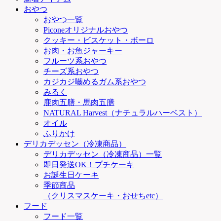
おやつ
おやつ一覧
Piconeオリジナルおやつ
クッキー・ビスケット・ボーロ
お肉・お魚ジャーキー
フルーツ系おやつ
チーズ系おやつ
カジカジ嚙めるガム系おやつ
みるく
鹿肉五膳・馬肉五膳
NATURAL Harvest（ナチュラルハーベスト）
オイル
ふりかけ
デリカデッセン（冷凍商品）
デリカデッセン（冷凍商品）一覧
即日発送OK！プチケーキ
お誕生日ケーキ
季節商品
（クリスマスケーキ・おせちetc）
フード
フード一覧