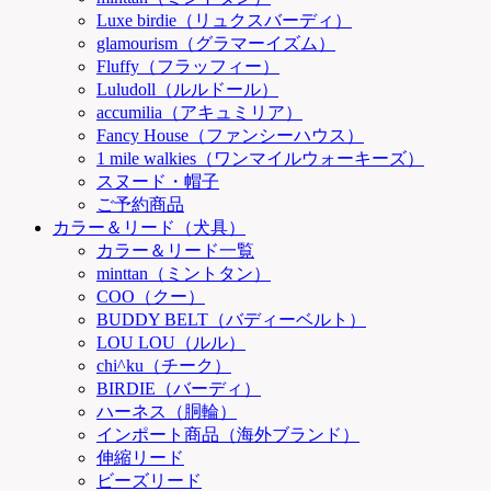
Luxe birdie（リュクスバーディ）
glamourism（グラマーイズム）
Fluffy（フラッフィー）
Luludoll（ルルドール）
accumilia（アキュミリア）
Fancy House（ファンシーハウス）
1 mile walkies（ワンマイルウォーキーズ）
スヌード・帽子
ご予約商品
カラー＆リード（犬具）
カラー＆リード一覧
minttan（ミントタン）
COO（クー）
BUDDY BELT（バディーベルト）
LOU LOU（ルル）
chi^ku（チーク）
BIRDIE（バーディ）
ハーネス（胴輪）
インポート商品（海外ブランド）
伸縮リード
ビーズリード