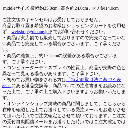
middleサイズ
横幅約35.0cm , 高さ約24.0cm , マチ約14.0cm
ご注文後のキャンセルはお受けしておりません。
商品お取り置き希望のお客様はショッピングカートを使用せ
ず、
webshop@picone.jp
までお問い合わせください。
・商品は実店舗でも販売しておりますので完売になっていな
い商品でも完売している場合がございます。ご了承くださ
い。
・商品の縫製上、約1～2cmの誤差がある場合がございま
す。ご了承ください。
・コンピューターディスプレイの性質上、商品が実際の色と
異なって見える場合があります。ご了承下さい。
・初めてお買い物をされる方は
「特定商取引法に基づく表
記」
にある返品交換等、商品ついての注意書きをお読みにな
った上で、ご了承の上ご購入下さいますようお願いいたしま
す。
・オンラインショップ掲載の商品に関しまして、こちらから
在庫を確認した上でお送りしている受注メールをお送りさせ
て頂いた時点でご注文確定とさせて頂いております。ご注文
の受付自動配信メールをお送りした時点ではご注文確定では
ございませんのでご注意下さい。