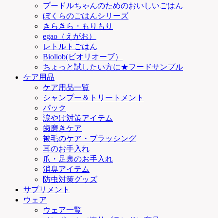
プードルちゃんのためのおいしいごはん
ぼくらのごはんシリーズ
きらきら・もりもり
egao（えがお）
レトルトごはん
Bioliob(ビオリオーブ）
ちょっと試したい方に★フードサンプル
ケア用品
ケア用品一覧
シャンプー＆トリートメント
パック
涙やけ対策アイテム
歯磨きケア
被毛のケア・ブラッシング
耳のお手入れ
爪・足裏のお手入れ
消臭アイテム
防虫対策グッズ
サプリメント
ウェア
ウェア一覧