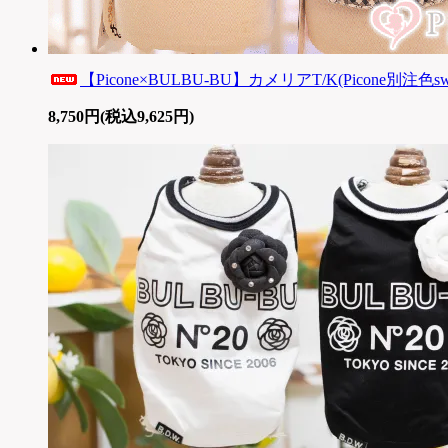
【Picone×BULBU-BU】カメリアT/K(Picone別注色sw
8,750円(税込9,625円)