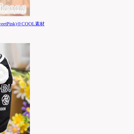
eetPink)※COOL素材