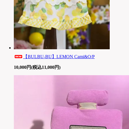
【BULBU-BU】LEMON Cami&O/P
10,000円(税込11,000円)