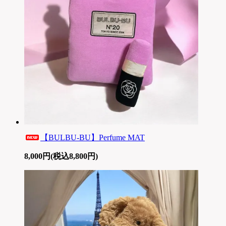
【BULBU-BU】Perfume MAT
8,000円(税込8,800円)