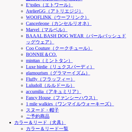
E‘toiles（エトワール）
AtelierGG（アトリエジジ）
WOOFLINK（ウーフリンク）
Cancerleone（カンセルリオネ）
Marvel（マルベル）
BAAAL BASH DOG WEAR（バールバッシュド
ッグウェア）
Coo Couture（クークチュール）
BONNIE＆CO.
minttan（ミントタン）
Luxe birdie（リュクスバーディ）
glamourism（グラマーイズム）
Fluffy（フラッフィー）
Luludoll（ルルドール）
accumilia（アキュミリア）
Fancy House（ファンシーハウス）
1 mile walkies（ワンマイルウォーキーズ）
スヌード・帽子
ご予約商品
カラー＆リード（犬具）
カラー＆リード一覧