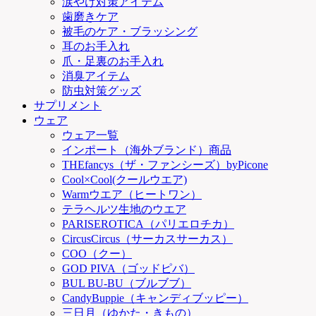
涙やけ対策アイテム
歯磨きケア
被毛のケア・ブラッシング
耳のお手入れ
爪・足裏のお手入れ
消臭アイテム
防虫対策グッズ
サプリメント
ウェア
ウェア一覧
インポート（海外ブランド）商品
THEfancys（ザ・ファンシーズ）byPicone
Cool×Cool(クールウエア)
Warmウエア（ヒートワン）
テラヘルツ生地のウエア
PARISEROTICA（パリエロチカ）
CircusCircus（サーカスサーカス）
COO（クー）
GOD PIVA（ゴッドピバ）
BUL BU-BU（ブルブブ）
CandyBuppie（キャンディブッピー）
三日月（ゆかた・きもの）