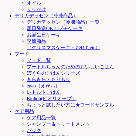
オイル
ふりかけ
デリカデッセン（冷凍商品）
デリカデッセン（冷凍商品）一覧
即日発送OK！プチケーキ
お誕生日ケーキ
季節商品
（クリスマスケーキ・おせちetc）
フード
フード一覧
プードルちゃんのためのおいしいごはん
ぼくらのごはんシリーズ
きらきら・もりもり
egao（えがお）
レトルトごはん
Bioliob(ビオリオーブ）
ちょっと試したい方に★フードサンプル
ケア用品
ケア用品一覧
シャンプー＆トリートメント
パック