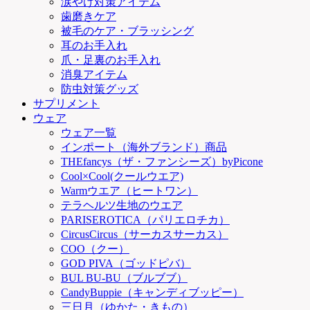
涙やけ対策アイテム
歯磨きケア
被毛のケア・ブラッシング
耳のお手入れ
爪・足裏のお手入れ
消臭アイテム
防虫対策グッズ
サプリメント
ウェア
ウェア一覧
インポート（海外ブランド）商品
THEfancys（ザ・ファンシーズ）byPicone
Cool×Cool(クールウエア)
Warmウエア（ヒートワン）
テラヘルツ生地のウエア
PARISEROTICA（パリエロチカ）
CircusCircus（サーカスサーカス）
COO（クー）
GOD PIVA（ゴッドピバ）
BUL BU-BU（ブルブブ）
CandyBuppie（キャンディブッピー）
三日月（ゆかた・きもの）