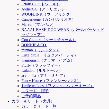
E‘toiles（エトワール）
AtelierGG（アトリエジジ）
WOOFLINK（ウーフリンク）
Cancerleone（カンセルリオネ）
Marvel（マルベル）
BAAAL BASH DOG WEAR（バールバッシュド
ッグウェア）
Coo Couture（クークチュール）
BONNIE＆CO.
minttan（ミントタン）
Luxe birdie（リュクスバーディ）
glamourism（グラマーイズム）
Fluffy（フラッフィー）
Luludoll（ルルドール）
accumilia（アキュミリア）
Fancy House（ファンシーハウス）
1 mile walkies（ワンマイルウォーキーズ）
スヌード・帽子
ご予約商品
カラー＆リード（犬具）
カラー＆リード一覧