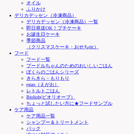
オイル
ふりかけ
デリカデッセン（冷凍商品）
デリカデッセン（冷凍商品）一覧
即日発送OK！プチケーキ
お誕生日ケーキ
季節商品
（クリスマスケーキ・おせちetc）
フード
フード一覧
プードルちゃんのためのおいしいごはん
ぼくらのごはんシリーズ
きらきら・もりもり
egao（えがお）
レトルトごはん
Bioliob(ビオリオーブ）
ちょっと試したい方に★フードサンプル
ケア用品
ケア用品一覧
シャンプー＆トリートメント
パック