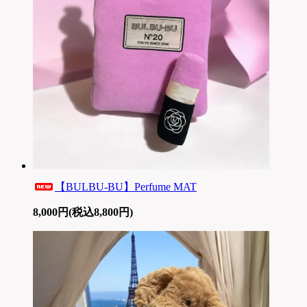
【BULBU-BU】Perfume MAT
8,000円(税込8,800円)