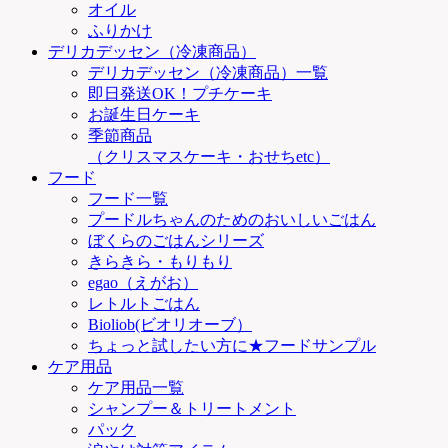
オイル
ふりかけ
デリカデッセン（冷凍商品）
デリカデッセン（冷凍商品）一覧
即日発送OK！プチケーキ
お誕生日ケーキ
季節商品
（クリスマスケーキ・おせちetc）
フード
フード一覧
プードルちゃんのためのおいしいごはん
ぼくらのごはんシリーズ
きらきら・もりもり
egao（えがお）
レトルトごはん
Bioliob(ビオリオーブ）
ちょっと試したい方に★フードサンプル
ケア用品
ケア用品一覧
シャンプー＆トリートメント
パック