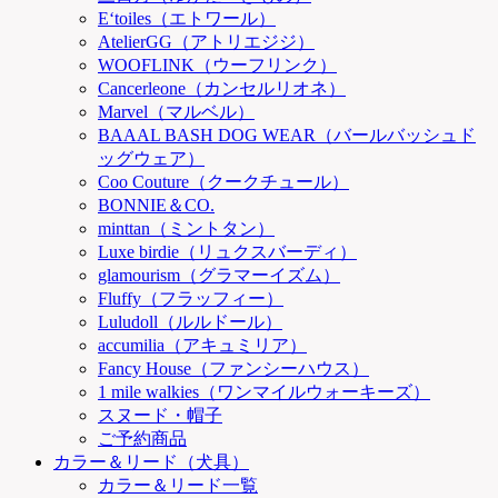
E‘toiles（エトワール）
AtelierGG（アトリエジジ）
WOOFLINK（ウーフリンク）
Cancerleone（カンセルリオネ）
Marvel（マルベル）
BAAAL BASH DOG WEAR（バールバッシュド
ッグウェア）
Coo Couture（クークチュール）
BONNIE＆CO.
minttan（ミントタン）
Luxe birdie（リュクスバーディ）
glamourism（グラマーイズム）
Fluffy（フラッフィー）
Luludoll（ルルドール）
accumilia（アキュミリア）
Fancy House（ファンシーハウス）
1 mile walkies（ワンマイルウォーキーズ）
スヌード・帽子
ご予約商品
カラー＆リード（犬具）
カラー＆リード一覧