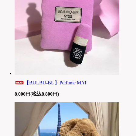
【BULBU-BU】Perfume MAT
8,000円(税込8,800円)