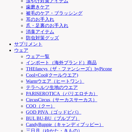
涙やけ対策アイテム
歯磨きケア
被毛のケア・ブラッシング
耳のお手入れ
爪・足裏のお手入れ
消臭アイテム
防虫対策グッズ
サプリメント
ウェア
ウェア一覧
インポート（海外ブランド）商品
THEfancys（ザ・ファンシーズ）byPicone
Cool×Cool(クールウエア)
Warmウエア（ヒートワン）
テラヘルツ生地のウエア
PARISEROTICA（パリエロチカ）
CircusCircus（サーカスサーカス）
COO（クー）
GOD PIVA（ゴッドピバ）
BUL BU-BU（ブルブブ）
CandyBuppie（キャンディブッピー）
三日月（ゆかた・きもの）