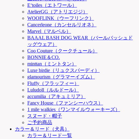
E‘toiles（エトワール）
AtelierGG（アトリエジジ）
WOOFLINK（ウーフリンク）
Cancerleone（カンセルリオネ）
Marvel（マルベル）
BAAAL BASH DOG WEAR（バールバッシュド
ッグウェア）
Coo Couture（クークチュール）
BONNIE＆CO.
minttan（ミントタン）
Luxe birdie（リュクスバーディ）
glamourism（グラマーイズム）
Fluffy（フラッフィー）
Luludoll（ルルドール）
accumilia（アキュミリア）
Fancy House（ファンシーハウス）
1 mile walkies（ワンマイルウォーキーズ）
スヌード・帽子
ご予約商品
カラー＆リード（犬具）
カラー＆リード一覧