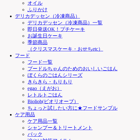
オイル
ふりかけ
デリカデッセン（冷凍商品）
デリカデッセン（冷凍商品）一覧
即日発送OK！プチケーキ
お誕生日ケーキ
季節商品
（クリスマスケーキ・おせちetc）
フード
フード一覧
プードルちゃんのためのおいしいごはん
ぼくらのごはんシリーズ
きらきら・もりもり
egao（えがお）
レトルトごはん
Bioliob(ビオリオーブ）
ちょっと試したい方に★フードサンプル
ケア用品
ケア用品一覧
シャンプー＆トリートメント
パック