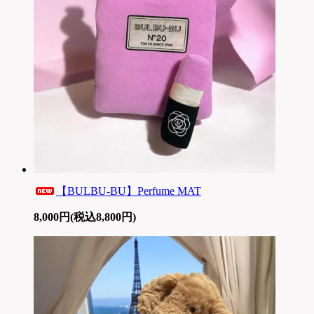
【BULBU-BU】Perfume MAT
8,000円(税込8,800円)