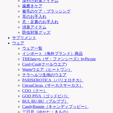
涙やけ対策アイテム
歯磨きケア
被毛のケア・ブラッシング
耳のお手入れ
爪・足裏のお手入れ
消臭アイテム
防虫対策グッズ
サプリメント
ウェア
ウェア一覧
インポート（海外ブランド）商品
THEfancys（ザ・ファンシーズ）byPicone
Cool×Cool(クールウエア)
Warmウエア（ヒートワン）
テラヘルツ生地のウエア
PARISEROTICA（パリエロチカ）
CircusCircus（サーカスサーカス）
COO（クー）
GOD PIVA（ゴッドピバ）
BUL BU-BU（ブルブブ）
CandyBuppie（キャンディブッピー）
三日月（ゆかた・きもの）