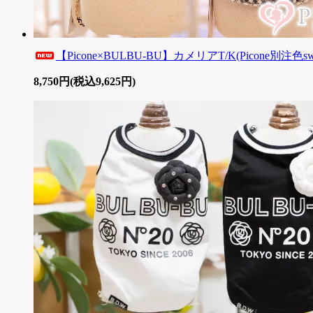
【Picone×BULBU-BU】カメリアT/K(Picone別注色sw
8,750円(税込9,625円)