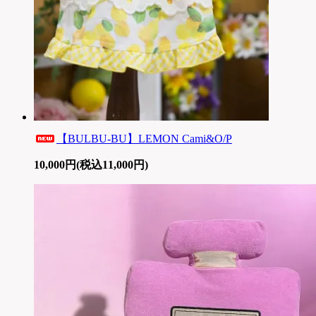
【BULBU-BU】LEMON Cami&O/P
10,000円(税込11,000円)