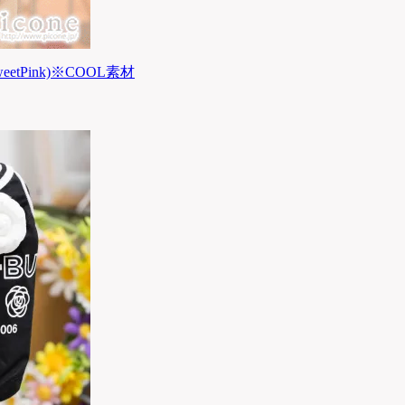
eetPink)※COOL素材