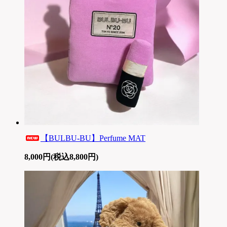
【BULBU-BU】Perfume MAT
8,000円(税込8,800円)