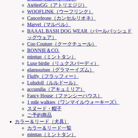
AtelierGG（アトリエジジ）
WOOFLINK（ウーフリンク）
Cancerleone（カンセルリオネ）
Marvel（マルベル）
BAAAL BASH DOG WEAR（バールバッシュド
ッグウェア）
Coo Couture（クークチュール）
BONNIE＆CO.
minttan（ミントタン）
Luxe birdie（リュクスバーディ）
glamourism（グラマーイズム）
Fluffy（フラッフィー）
Luludoll（ルルドール）
accumilia（アキュミリア）
Fancy House（ファンシーハウス）
1 mile walkies（ワンマイルウォーキーズ）
スヌード・帽子
ご予約商品
カラー＆リード（犬具）
カラー＆リード一覧
minttan（ミントタン）