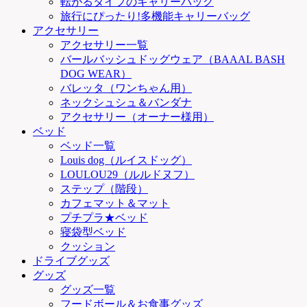
転がるタイプのキャリーバッグ
旅行にぴったり!多機能キャリーバッグ
アクセサリー
アクセサリー一覧
バールバッシュドッグウェア（BAAAL BASH
DOG WEAR）
バレッタ（ワンちゃん用）
ネックシュシュ＆バンダナ
アクセサリー（オーナー様用）
ベッド
ベッド一覧
Louis dog（ルイスドッグ）
LOULOU29（ルルドヌフ）
ステップ（階段）
カフェマット＆マット
プチプラ★ベッド
寝袋型ベッド
クッション
ドライブグッズ
グッズ
グッズ一覧
フードボール＆お食事グッズ