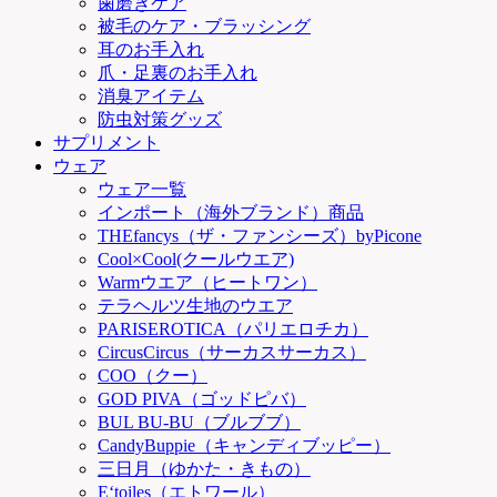
歯磨きケア
被毛のケア・ブラッシング
耳のお手入れ
爪・足裏のお手入れ
消臭アイテム
防虫対策グッズ
サプリメント
ウェア
ウェア一覧
インポート（海外ブランド）商品
THEfancys（ザ・ファンシーズ）byPicone
Cool×Cool(クールウエア)
Warmウエア（ヒートワン）
テラヘルツ生地のウエア
PARISEROTICA（パリエロチカ）
CircusCircus（サーカスサーカス）
COO（クー）
GOD PIVA（ゴッドピバ）
BUL BU-BU（ブルブブ）
CandyBuppie（キャンディブッピー）
三日月（ゆかた・きもの）
E‘toiles（エトワール）