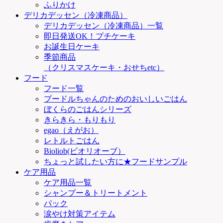
ふりかけ
デリカデッセン（冷凍商品）
デリカデッセン（冷凍商品）一覧
即日発送OK！プチケーキ
お誕生日ケーキ
季節商品
（クリスマスケーキ・おせちetc）
フード
フード一覧
プードルちゃんのためのおいしいごはん
ぼくらのごはんシリーズ
きらきら・もりもり
egao（えがお）
レトルトごはん
Bioliob(ビオリオーブ）
ちょっと試したい方に★フードサンプル
ケア用品
ケア用品一覧
シャンプー＆トリートメント
パック
涙やけ対策アイテム