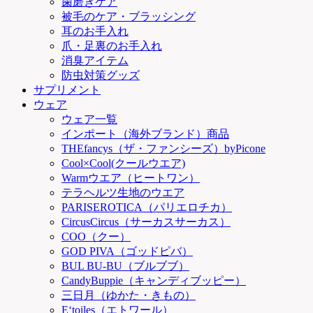
歯磨きケア
被毛のケア・ブラッシング
耳のお手入れ
爪・足裏のお手入れ
消臭アイテム
防虫対策グッズ
サプリメント
ウェア
ウェア一覧
インポート（海外ブランド）商品
THEfancys（ザ・ファンシーズ）byPicone
Cool×Cool(クールウエア)
Warmウエア（ヒートワン）
テラヘルツ生地のウエア
PARISEROTICA（パリエロチカ）
CircusCircus（サーカスサーカス）
COO（クー）
GOD PIVA（ゴッドピバ）
BUL BU-BU（ブルブブ）
CandyBuppie（キャンディブッピー）
三日月（ゆかた・きもの）
E‘toiles（エトワール）