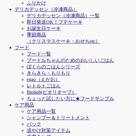
ふりかけ
デリカデッセン（冷凍商品）
デリカデッセン（冷凍商品）一覧
即日発送OK！プチケーキ
お誕生日ケーキ
季節商品
（クリスマスケーキ・おせちetc）
フード
フード一覧
プードルちゃんのためのおいしいごはん
ぼくらのごはんシリーズ
きらきら・もりもり
egao（えがお）
レトルトごはん
Bioliob(ビオリオーブ）
ちょっと試したい方に★フードサンプル
ケア用品
ケア用品一覧
シャンプー＆トリートメント
パック
涙やけ対策アイテム