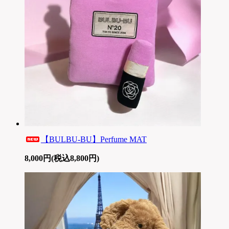
【BULBU-BU】Perfume MAT
8,000円(税込8,800円)