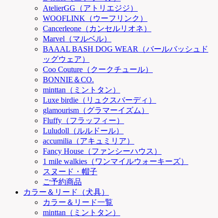
AtelierGG（アトリエジジ）
WOOFLINK（ウーフリンク）
Cancerleone（カンセルリオネ）
Marvel（マルベル）
BAAAL BASH DOG WEAR（バールバッシュド
ッグウェア）
Coo Couture（クークチュール）
BONNIE＆CO.
minttan（ミントタン）
Luxe birdie（リュクスバーディ）
glamourism（グラマーイズム）
Fluffy（フラッフィー）
Luludoll（ルルドール）
accumilia（アキュミリア）
Fancy House（ファンシーハウス）
1 mile walkies（ワンマイルウォーキーズ）
スヌード・帽子
ご予約商品
カラー＆リード（犬具）
カラー＆リード一覧
minttan（ミントタン）