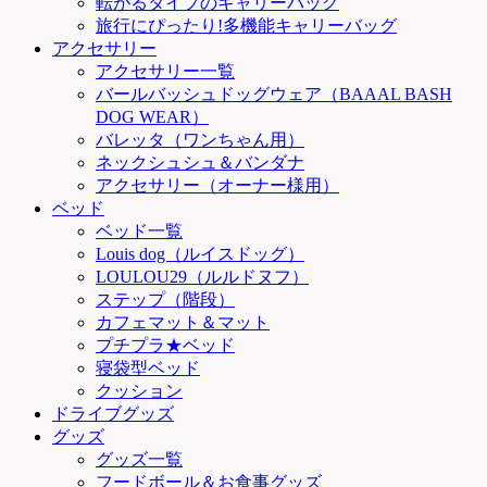
転がるタイプのキャリーバッグ
旅行にぴったり!多機能キャリーバッグ
アクセサリー
アクセサリー一覧
バールバッシュドッグウェア（BAAAL BASH
DOG WEAR）
バレッタ（ワンちゃん用）
ネックシュシュ＆バンダナ
アクセサリー（オーナー様用）
ベッド
ベッド一覧
Louis dog（ルイスドッグ）
LOULOU29（ルルドヌフ）
ステップ（階段）
カフェマット＆マット
プチプラ★ベッド
寝袋型ベッド
クッション
ドライブグッズ
グッズ
グッズ一覧
フードボール＆お食事グッズ