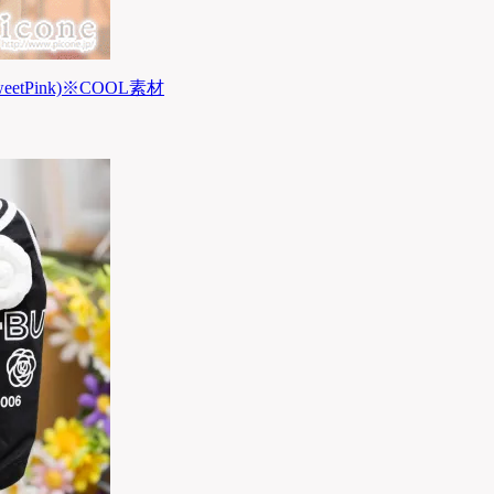
eetPink)※COOL素材