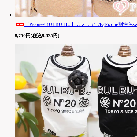
【Picone×BULBU-BU】カメリアT/K(Picone別注色sw
8,750円(税込9,625円)