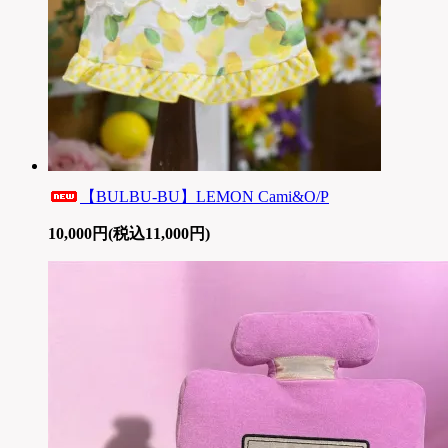
【BULBU-BU】LEMON Cami&O/P
10,000円(税込11,000円)