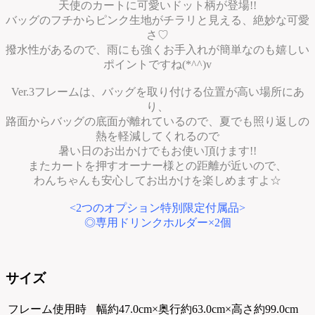
天使のカートに可愛いドット柄が登場!!
バッグのフチからピンク生地がチラリと見える、絶妙な可愛
さ♡
撥水性があるので、雨にも強くお手入れが簡単なのも嬉しい
ポイントですね(*^^)v
Ver.3フレームは、バッグを取り付ける位置が高い場所にあ
り、
路面からバッグの底面が離れているので、夏でも照り返しの
熱を軽減してくれるので
暑い日のお出かけでもお使い頂けます!!
またカートを押すオーナー様との距離が近いので、
わんちゃんも安心してお出かけを楽しめますよ☆
<2つのオプション特別限定付属品>
◎専用ドリンクホルダー×2個
サイズ
フレーム使用時
幅約47.0cm×奥行約63.0cm×高さ約99.0cm