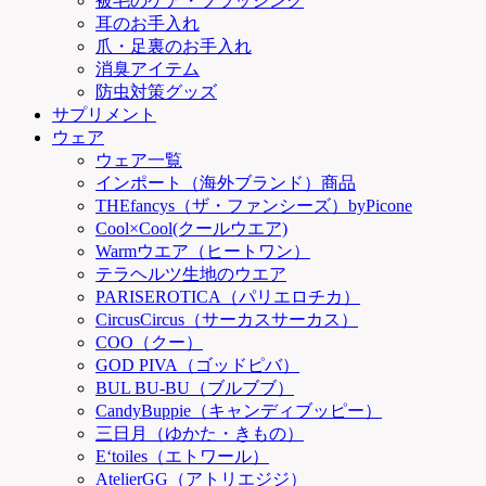
被毛のケア・ブラッシング
耳のお手入れ
爪・足裏のお手入れ
消臭アイテム
防虫対策グッズ
サプリメント
ウェア
ウェア一覧
インポート（海外ブランド）商品
THEfancys（ザ・ファンシーズ）byPicone
Cool×Cool(クールウエア)
Warmウエア（ヒートワン）
テラヘルツ生地のウエア
PARISEROTICA（パリエロチカ）
CircusCircus（サーカスサーカス）
COO（クー）
GOD PIVA（ゴッドピバ）
BUL BU-BU（ブルブブ）
CandyBuppie（キャンディブッピー）
三日月（ゆかた・きもの）
E‘toiles（エトワール）
AtelierGG（アトリエジジ）