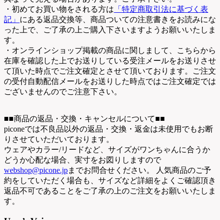
・初めてお買い物をされる方は
「特定商取引法に基づく表
記」
にある返品交換等、商品ついての注意書きをお読みにな
った上で、ご了承の上ご購入下さいますようお願いいたしま
す。
・オンラインショップ掲載の商品に関しまして、こちらから
在庫を確認した上でお送りしている受注メールをお送りさせ
て頂いた時点でご注文確定とさせて頂いております。ご注文
の受付自動配信メールをお送りした時点ではご注文確定では
ございませんのでご注意下さい。
■■商品の返品・交換・キャンセルについて■■
piconeでは不良品以外の返品・交換・返金は未使用でもお断
りさせていただいております。
ウェアやカラー/リードなど、サイズがワンちゃんに合うか
どうか心配な場合、実寸をお図りしますので
webshop@picone.jp
までお問合せください。 人気商品のご予
約をしていただく場合も、サイズなど詳細をよくご確認頂き
返品不可であることをご了承の上のご注文をお願いいたしま
す。