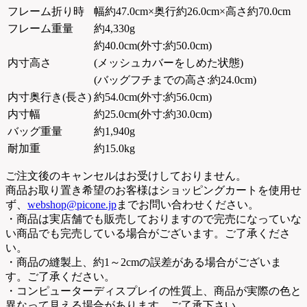
フレーム折り時
幅約47.0cm×奥行約26.0cm×高さ約70.0cm
フレーム重量
約4,330g
約40.0cm(外寸:約50.0cm)
内寸高さ
(メッシュカバーをしめた状態)
(バッグフチまでの高さ:約24.0cm)
内寸奥行き(長さ)
約54.0cm(外寸:約56.0cm)
内寸幅
約25.0cm(外寸:約30.0cm)
バッグ重量
約1,940g
耐加重
約15.0kg
ご注文後のキャンセルはお受けしておりません。
商品お取り置き希望のお客様はショッピングカートを使用せ
ず、
webshop@picone.jp
までお問い合わせください。
・商品は実店舗でも販売しておりますので完売になっていな
い商品でも完売している場合がございます。ご了承くださ
い。
・商品の縫製上、約1～2cmの誤差がある場合がございま
す。ご了承ください。
・コンピューターディスプレイの性質上、商品が実際の色と
異なって見える場合があります。ご了承下さい。