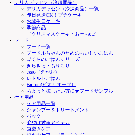
デリカデッセン（冷凍商品）
デリカデッセン（冷凍商品）一覧
即日発送OK！プチケーキ
お誕生日ケーキ
季節商品
（クリスマスケーキ・おせちetc）
フード
フード一覧
プードルちゃんのためのおいしいごはん
ぼくらのごはんシリーズ
きらきら・もりもり
egao（えがお）
レトルトごはん
Bioliob(ビオリオーブ）
ちょっと試したい方に★フードサンプル
ケア用品
ケア用品一覧
シャンプー＆トリートメント
パック
涙やけ対策アイテム
歯磨きケア