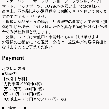
・マナーバンド、サニタリーショーツ、ブラシ類、ベッド、
マット、ドッグブーツ、TOYetcをお買い上げのお客様へ。
衛生上、不良品以外の返品返金はお断りさせて頂いておりま
すのでご了承下さいませ。
・取扱い商品が不良の場合、配送途中の事故などで破損・損
傷が生じた場合、ご注文頂いた物と異なる物が届けられた場
合のみ弊社負担と致します。
・交換については未使用・未開封のものに限り承ります。
お客様のご都合による返品・交換は、返送料がお客様負担と
なりますのでご了承ください。
Payment
お支払い方法
■商品代引
【代引手数料】
1万円未満／300円(+税)
1万～3万円／400円(+税)
3万～10万／600円(+税)
10万以上～30万円まで／1000円 (+税)
■ 注意！ ■