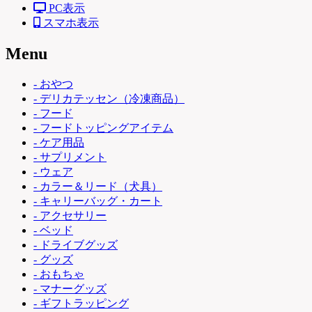
PC表示
スマホ表示
Menu
- おやつ
- デリカテッセン（冷凍商品）
- フード
- フードトッピングアイテム
- ケア用品
- サプリメント
- ウェア
- カラー＆リード（犬具）
- キャリーバッグ・カート
- アクセサリー
- ベッド
- ドライブグッズ
- グッズ
- おもちゃ
- マナーグッズ
- ギフトラッピング