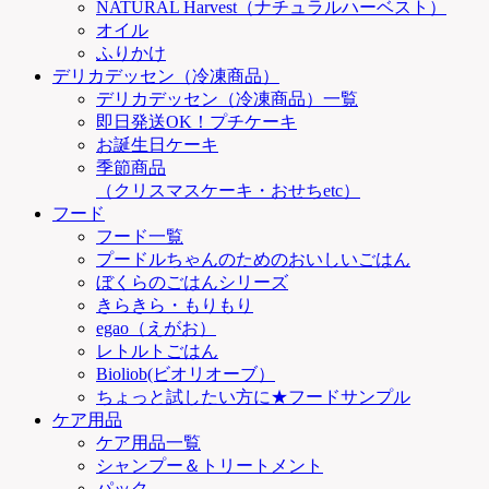
NATURAL Harvest（ナチュラルハーベスト）
オイル
ふりかけ
デリカデッセン（冷凍商品）
デリカデッセン（冷凍商品）一覧
即日発送OK！プチケーキ
お誕生日ケーキ
季節商品
（クリスマスケーキ・おせちetc）
フード
フード一覧
プードルちゃんのためのおいしいごはん
ぼくらのごはんシリーズ
きらきら・もりもり
egao（えがお）
レトルトごはん
Bioliob(ビオリオーブ）
ちょっと試したい方に★フードサンプル
ケア用品
ケア用品一覧
シャンプー＆トリートメント
パック