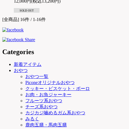
12,000円(税込13,200円)
SOLD OUT
[全商品] 16件 / 1-16件
Categories
新着アイテム
おやつ
おやつ一覧
Piconeオリジナルおやつ
クッキー・ビスケット・ボーロ
お肉・お魚ジャーキー
フルーツ系おやつ
チーズ系おやつ
カジカジ嚙めるガム系おやつ
みるく
鹿肉五膳・馬肉五膳