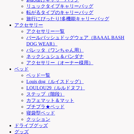
リュックタイプキャリーバッグ
転がるタイプのキャリーバッグ
旅行にぴったり!多機能キャリーバッグ
アクセサリー
アクセサリー一覧
バールバッシュドッグウェア（BAAAL BASH
DOG WEAR）
バレッタ（ワンちゃん用）
ネックシュシュ＆バンダナ
アクセサリー（オーナー様用）
ベッド
ベッド一覧
Louis dog（ルイスドッグ）
LOULOU29（ルルドヌフ）
ステップ（階段）
カフェマット＆マット
プチプラ★ベッド
寝袋型ベッド
クッション
ドライブグッズ
グッズ