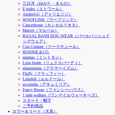
三日月（ゆかた・きもの）
E‘toiles（エトワール）
AtelierGG（アトリエジジ）
WOOFLINK（ウーフリンク）
Cancerleone（カンセルリオネ）
Marvel（マルベル）
BAAAL BASH DOG WEAR（バールバッシュド
ッグウェア）
Coo Couture（クークチュール）
BONNIE＆CO.
minttan（ミントタン）
Luxe birdie（リュクスバーディ）
glamourism（グラマーイズム）
Fluffy（フラッフィー）
Luludoll（ルルドール）
accumilia（アキュミリア）
Fancy House（ファンシーハウス）
1 mile walkies（ワンマイルウォーキーズ）
スヌード・帽子
ご予約商品
カラー＆リード（犬具）