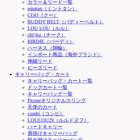
カラー＆リード一覧
minttan（ミントタン）
COO（クー）
BUDDY BELT（バディーベルト）
LOU LOU（ルル）
chi^ku（チーク）
BIRDIE（バーディ）
ハーネス（胴輪）
インポート商品（海外ブランド）
伸縮リード
ビーズリード
キャリーバッグ・カート
キャリーバッグ・カート一覧
ドッグカート一覧
キャリーバッグ一覧
Piconeオリジナルスリング
天使のカート
combi（コンビ）
LOULOU29（ルルドヌフ）
ハードキャリー
肩掛けキャリーバッグ
斜め掛けキャリーバッグ