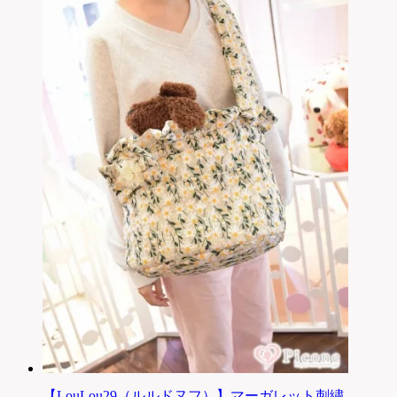
【LouLou29（ルルドヌフ）】マーガレット刺繍