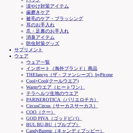
涙やけ対策アイテム
歯磨きケア
被毛のケア・ブラッシング
耳のお手入れ
爪・足裏のお手入れ
消臭アイテム
防虫対策グッズ
サプリメント
ウェア
ウェア一覧
インポート（海外ブランド）商品
THEfancys（ザ・ファンシーズ）byPicone
Cool×Cool(クールウエア)
Warmウエア（ヒートワン）
テラヘルツ生地のウエア
PARISEROTICA（パリエロチカ）
CircusCircus（サーカスサーカス）
COO（クー）
GOD PIVA（ゴッドピバ）
BUL BU-BU（ブルブブ）
CandyBuppie（キャンディブッピー）