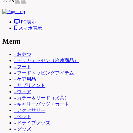
27
28
29
30
PC表示
スマホ表示
Menu
- おやつ
- デリカテッセン（冷凍商品）
- フード
- フードトッピングアイテム
- ケア用品
- サプリメント
- ウェア
- カラー＆リード（犬具）
- キャリーバッグ・カート
- アクセサリー
- ベッド
- ドライブグッズ
- グッズ