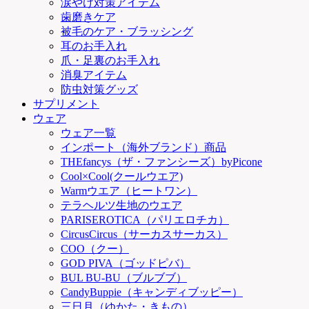
涙やけ対策アイテム
歯磨きケア
被毛のケア・ブラッシング
耳のお手入れ
爪・足裏のお手入れ
消臭アイテム
防虫対策グッズ
サプリメント
ウェア
ウェア一覧
インポート（海外ブランド）商品
THEfancys（ザ・ファンシーズ）byPicone
Cool×Cool(クールウエア)
Warmウエア（ヒートワン）
テラヘルツ生地のウエア
PARISEROTICA（パリエロチカ）
CircusCircus（サーカスサーカス）
COO（クー）
GOD PIVA（ゴッドピバ）
BUL BU-BU（ブルブブ）
CandyBuppie（キャンディブッピー）
三日月（ゆかた・きもの）