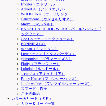
E‘toiles（エトワール）
AtelierGG（アトリエジジ）
WOOFLINK（ウーフリンク）
Cancerleone（カンセルリオネ）
Marvel（マルベル）
BAAAL BASH DOG WEAR（バールバッシュド
ッグウェア）
Coo Couture（クークチュール）
BONNIE＆CO.
minttan（ミントタン）
Luxe birdie（リュクスバーディ）
glamourism（グラマーイズム）
Fluffy（フラッフィー）
Luludoll（ルルドール）
accumilia（アキュミリア）
Fancy House（ファンシーハウス）
1 mile walkies（ワンマイルウォーキーズ）
スヌード・帽子
ご予約商品
カラー＆リード（犬具）
カラー＆リード一覧