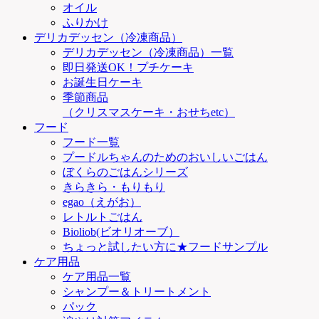
オイル
ふりかけ
デリカデッセン（冷凍商品）
デリカデッセン（冷凍商品）一覧
即日発送OK！プチケーキ
お誕生日ケーキ
季節商品
（クリスマスケーキ・おせちetc）
フード
フード一覧
プードルちゃんのためのおいしいごはん
ぼくらのごはんシリーズ
きらきら・もりもり
egao（えがお）
レトルトごはん
Bioliob(ビオリオーブ）
ちょっと試したい方に★フードサンプル
ケア用品
ケア用品一覧
シャンプー＆トリートメント
パック