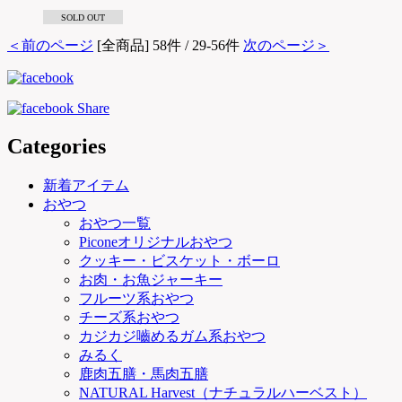
SOLD OUT
＜前のページ
[全商品] 58件 / 29-56件
次のページ＞
Categories
新着アイテム
おやつ
おやつ一覧
Piconeオリジナルおやつ
クッキー・ビスケット・ボーロ
お肉・お魚ジャーキー
フルーツ系おやつ
チーズ系おやつ
カジカジ嚙めるガム系おやつ
みるく
鹿肉五膳・馬肉五膳
NATURAL Harvest（ナチュラルハーベスト）