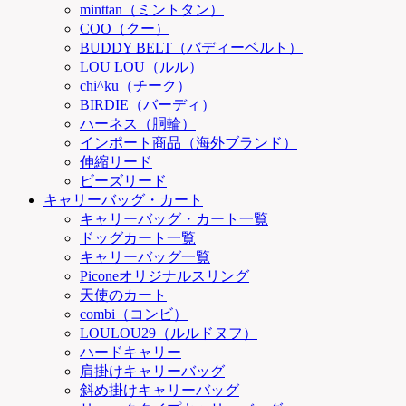
minttan（ミントタン）
COO（クー）
BUDDY BELT（バディーベルト）
LOU LOU（ルル）
chi^ku（チーク）
BIRDIE（バーディ）
ハーネス（胴輪）
インポート商品（海外ブランド）
伸縮リード
ビーズリード
キャリーバッグ・カート
キャリーバッグ・カート一覧
ドッグカート一覧
キャリーバッグ一覧
Piconeオリジナルスリング
天使のカート
combi（コンビ）
LOULOU29（ルルドヌフ）
ハードキャリー
肩掛けキャリーバッグ
斜め掛けキャリーバッグ