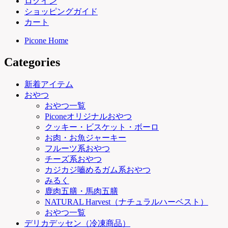
ログイン
ショッピングガイド
カート
Picone Home
Categories
新着アイテム
おやつ
おやつ一覧
Piconeオリジナルおやつ
クッキー・ビスケット・ボーロ
お肉・お魚ジャーキー
フルーツ系おやつ
チーズ系おやつ
カジカジ嚙めるガム系おやつ
みるく
鹿肉五膳・馬肉五膳
NATURAL Harvest（ナチュラルハーベスト）
おやつ一覧
デリカデッセン（冷凍商品）