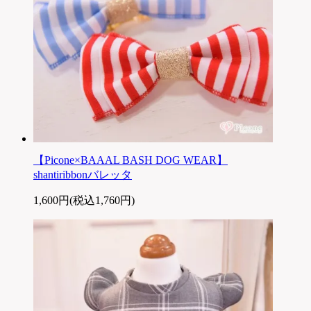
【Picone×BAAAL BASH DOG WEAR】
shantiribbonバレッタ
1,600円(税込1,760円)