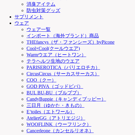
消臭アイテム
防虫対策グッズ
サプリメント
ウェア
ウェア一覧
インポート（海外ブランド）商品
THEfancys（ザ・ファンシーズ）byPicone
Cool×Cool(クールウエア)
Warmウエア（ヒートワン）
テラヘルツ生地のウエア
PARISEROTICA（パリエロチカ）
CircusCircus（サーカスサーカス）
COO（クー）
GOD PIVA（ゴッドピバ）
BUL BU-BU（ブルブブ）
CandyBuppie（キャンディブッピー）
三日月（ゆかた・きもの）
E‘toiles（エトワール）
AtelierGG（アトリエジジ）
WOOFLINK（ウーフリンク）
Cancerleone（カンセルリオネ）