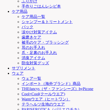
ふりかけ
手作りごはんレシピ本
ケア用品
ケア用品一覧
シャンプー＆トリートメント
パック
涙やけ対策アイテム
歯磨きケア
被毛のケア・ブラッシング
耳のお手入れ
爪・足裏のお手入れ
消臭アイテム
防虫対策グッズ
サプリメント
ウェア
ウェア一覧
インポート（海外ブランド）商品
THEfancys（ザ・ファンシーズ）byPicone
Cool×Cool(クールウエア)
Warmウエア（ヒートワン）
テラヘルツ生地のウエア
PARISEROTICA（パリエロチカ）