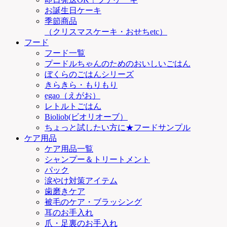
お誕生日ケーキ
季節商品
（クリスマスケーキ・おせちetc）
フード
フード一覧
プードルちゃんのためのおいしいごはん
ぼくらのごはんシリーズ
きらきら・もりもり
egao（えがお）
レトルトごはん
Bioliob(ビオリオーブ）
ちょっと試したい方に★フードサンプル
ケア用品
ケア用品一覧
シャンプー＆トリートメント
パック
涙やけ対策アイテム
歯磨きケア
被毛のケア・ブラッシング
耳のお手入れ
爪・足裏のお手入れ