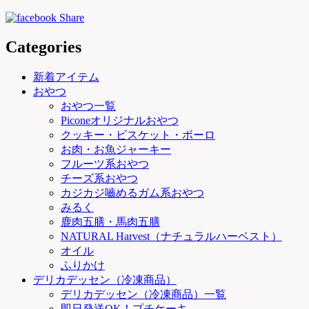
Categories
新着アイテム
おやつ
おやつ一覧
Piconeオリジナルおやつ
クッキー・ビスケット・ボーロ
お肉・お魚ジャーキー
フルーツ系おやつ
チーズ系おやつ
カジカジ嚙めるガム系おやつ
みるく
鹿肉五膳・馬肉五膳
NATURAL Harvest（ナチュラルハーベスト）
オイル
ふりかけ
デリカデッセン（冷凍商品）
デリカデッセン（冷凍商品）一覧
即日発送OK！プチケーキ