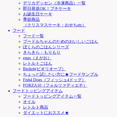
デリカデッセン（冷凍商品）一覧
即日発送OK！プチケーキ
お誕生日ケーキ
季節商品
（クリスマスケーキ・おせちetc）
フード
フード一覧
プードルちゃんのためのおいしいごはん
ぼくらのごはんシリーズ
きらきら・もりもり
egao（えがお）
レトルトごはん
Bioliob(ビオリオーブ）
ちょっと試したい方に★フードサンプル
Fish4 Dogs（フィッシュ4ドッグ）
FORZA10（フォルツァディエチ）
フードトッピングアイテム
フードトッピングアイテム一覧
オイル
レトルト商品
ダイエットにおススメ★