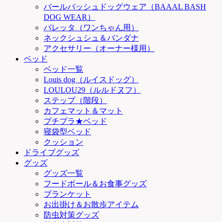
バールバッシュドッグウェア（BAAAL BASH
DOG WEAR）
バレッタ（ワンちゃん用）
ネックシュシュ＆バンダナ
アクセサリー（オーナー様用）
ベッド
ベッド一覧
Louis dog（ルイスドッグ）
LOULOU29（ルルドヌフ）
ステップ（階段）
カフェマット＆マット
プチプラ★ベッド
寝袋型ベッド
クッション
ドライブグッズ
グッズ
グッズ一覧
フードボール＆お食事グッズ
ブランケット
お出掛け＆お散歩アイテム
防虫対策グッズ