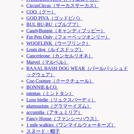
CircusCircus（サーカスサーカス）
COO（クー）
GOD PIVA（ゴッドピバ）
BUL BU-BU（ブルブブ）
CandyBuppie（キャンディブッピー）
For Pets Only（フォーペッツオンリー）
WOOFLINK（ウーフリンク）
Louis dog（ルイスドッグ）
Cancerleone（カンセルリオネ）
Marvel（マルベル）
BAAAL BASH DOG WEAR（バールバッシュド
ッグウェア）
Coo Couture（クークチュール）
BONNIE＆CO.
minttan（ミントタン）
Luxe birdie（リュクスバーディ）
glamourism（グラマーイズム）
accumilia（アキュミリア）
Fancy House（ファンシーハウス）
1 mile walkies（ワンマイルウォーキーズ）
スヌード・帽子