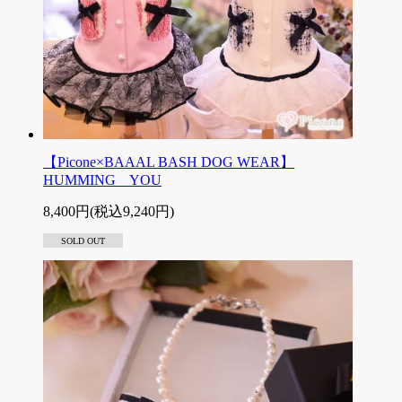
【Picone×BAAAL BASH DOG WEAR】
HUMMING YOU
8,400円(税込9,240円)
SOLD OUT