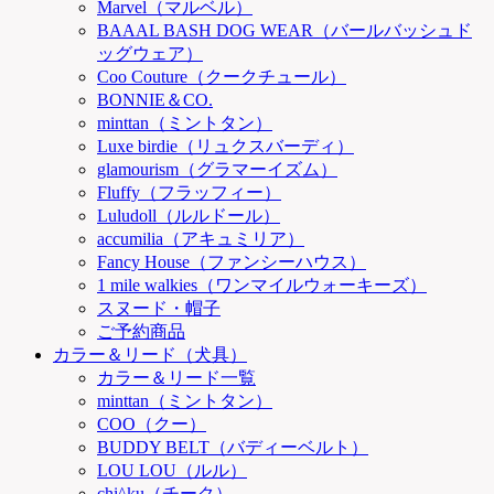
Marvel（マルベル）
BAAAL BASH DOG WEAR（バールバッシュド
ッグウェア）
Coo Couture（クークチュール）
BONNIE＆CO.
minttan（ミントタン）
Luxe birdie（リュクスバーディ）
glamourism（グラマーイズム）
Fluffy（フラッフィー）
Luludoll（ルルドール）
accumilia（アキュミリア）
Fancy House（ファンシーハウス）
1 mile walkies（ワンマイルウォーキーズ）
スヌード・帽子
ご予約商品
カラー＆リード（犬具）
カラー＆リード一覧
minttan（ミントタン）
COO（クー）
BUDDY BELT（バディーベルト）
LOU LOU（ルル）
chi^ku（チーク）