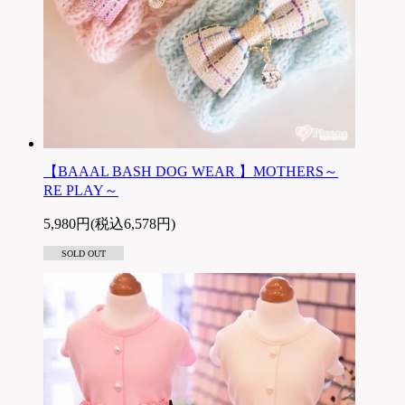
【BAAAL BASH DOG WEAR 】MOTHERS～
RE PLAY～
5,980円(税込6,578円)
SOLD OUT